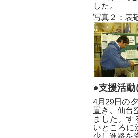
した。
写真２：表
●支援活動
4月29日
置き、仙台
ました。す
いところに
少し進路を