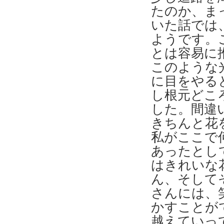
たのか、ま
いた話では
ようです。
とは容易に
このような
に目をやる
し根元どこ
した。間違
きちんと花
私がここで
あったとし
はきれいな
ん、そして
さんには、
かすことが
越えていっ