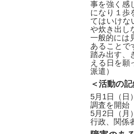
事を強く感
になり１歩
てはいけな
や炊き出し
一般的には
あることで
踏み出す、
える日を願
派遣）
＜活動の記
5月1日（
調査を開始
5月2日（
行政、関係