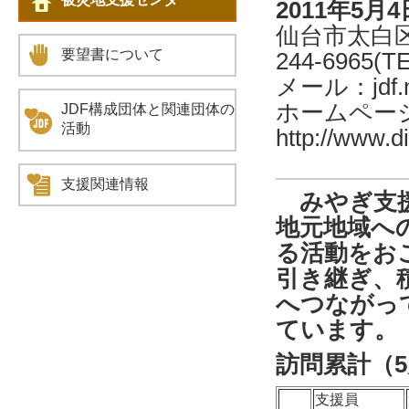
2011年5月
仙台市太白区
要望書について
244-6965(T
メール：jdf.m
ホームペー
JDF構成団体と関連団体の
活動
http://www.d
支援関連情報
みやぎ支援
地元地域へ
る活動をお
引き継ぎ、
へつながっ
ています。
訪問累計（5
支援員