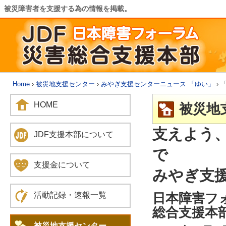
被災障害者を支援する為の情報を掲載。
Home
›
被災地支援センター
›
みやぎ支援センターニュース 「ゆい」
› 
HOME
被災地
支えよう
JDF支援本部について
で
支援金について
みやぎ支援
日本障害フ
活動記録・速報一覧
総合支援本
被災地支援センター