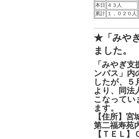
本日
４３人
累計
１，０２０人
★「みや
ました。
「みやぎ支
ンパス」内
したが、５
より、同法
こなってい
ます。
【住所】宮
第二福寿苑
【ＴＥＬ】