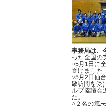
事務局は、
った全国の
○5月1日
受けました
○5月2日
敬訪問を受
ルプ協議会
た。
○２名の篤