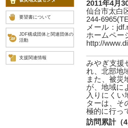
2011年4月
仙台市太白区
要望書について
244-6965(T
メール：jdf.m
ホームペー
JDF構成団体と関連団体の
活動
http://www.d
支援関連情報
みやぎ支援
れ、北部地
また、被災
が、地域に
入りにくい
ターは、そ
極的に行っ
訪問累計（4