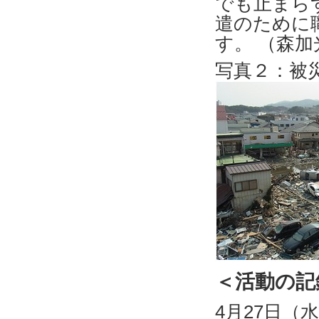
でも止まら
遣のために
す。 （森
写真２：被
＜活動の記
4月27日