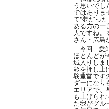
う思いでし
ではありま
て"夢だっ
ある方の一
人ですね。
さん・広島
今回、愛知
ほとんどが
城入りしま
齢を押し上
験豊富です
ダーになり
エリアで、
も上げられ
た我がグル