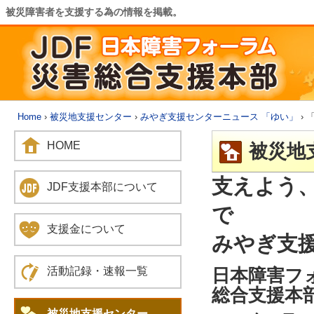
被災障害者を支援する為の情報を掲載。
Home
›
被災地支援センター
›
みやぎ支援センターニュース 「ゆい」
› 
HOME
被災地
支えよう
JDF支援本部について
で
支援金について
みやぎ支援
日本障害フ
活動記録・速報一覧
総合支援本
被災地支援センター