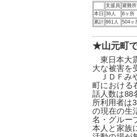
支援員
避難所
本日
36人
8ヶ所
累計
861人
504ヶ
★山元町
東日本大震
大な被害を
ＪＤＦみや
町における
話人数は8
所利用者は3
の現在の生活
名・グルー
本人と家族
活動の場が