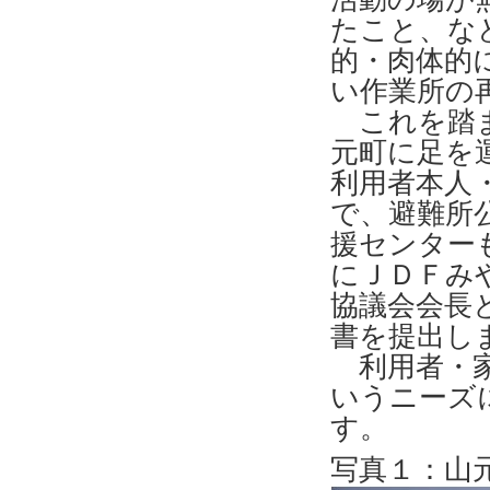
たこと、な
的・肉体的
い作業所の
これを踏ま
元町に足を
利用者本人
で、避難所
援センター
にＪＤＦみ
協議会会長
書を提出し
利用者・家
いうニーズ
す。
写真１：山