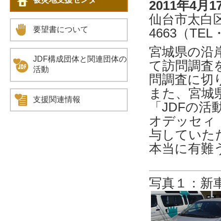
2011年4月
仙台市太白区
要望書について
4663（TEL・F
宮城県の沿
JDF構成団体と関連団体の
て訪問調査
活動
問調査に切
また、宮城
支援関連情報
「JDFの
オデッセィ
与していた
本当に有難
写真１：新