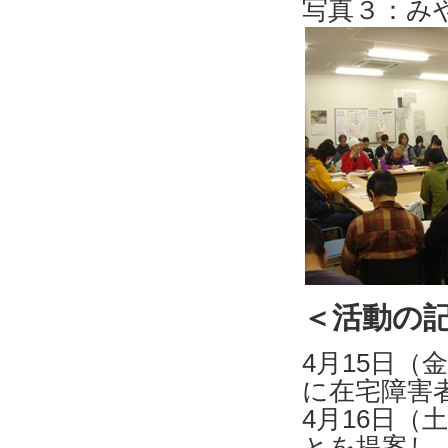
写真３：み
＜活動の
4月15日（
に在宅障害
4月16日
とを提案し