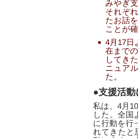
みやぎ
それぞ
たお話
ことが
4月17
在まで
してき
ニュア
た。
●支援活動
私は、4月1
した。全国
に行動を行
れてきたと