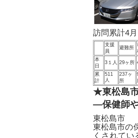
訪問累計4月
支援
避難所
員
本
3１人
29ヶ所
日
累
511
237ヶ
人
計
所
★東松島
―保健師
東松島市
東松島市の
くされてい