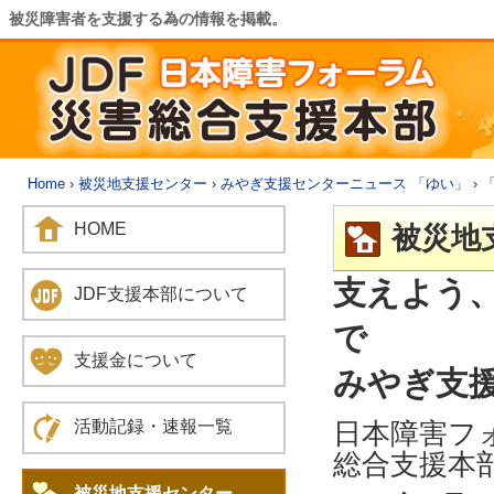
被災障害者を支援する為の情報を掲載。
Home
›
被災地支援センター
›
みやぎ支援センターニュース 「ゆい」
› 
HOME
被災地
支えよう
JDF支援本部について
で
支援金について
みやぎ支援
日本障害フ
活動記録・速報一覧
総合支援本
被災地支援センター