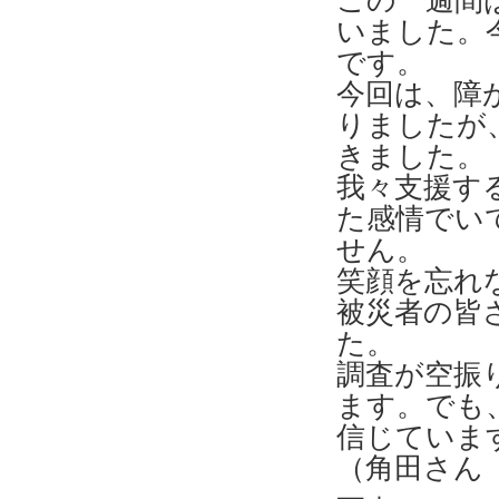
この一週間
いました。
です。
今回は、障
りましたが
きました。
我々支援す
た感情でい
せん。
笑顔を忘れ
被災者の皆
た。
調査が空振
ます。でも
信じていま
（角田さん