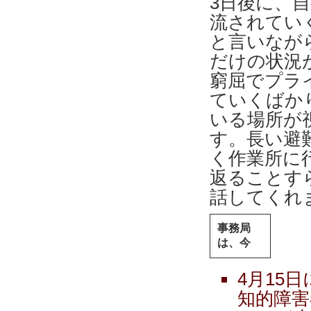
3日後に、
流されてい
と言いなが
だけの状況
窮屈でプラ
ていくばか
いる場所が
す。長い避
く作業所に
返ることす
話してくれ
事務局
は、今
4月15
知的障害