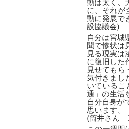
動は太く、
に、それが
動に発展で
設協議会)
自分は宮城
聞で惨状は
見る現実は
に復旧した
見せてもら
気付きまし
いているこ
通」の生活
自分自身が
思います。
(筒井さん 