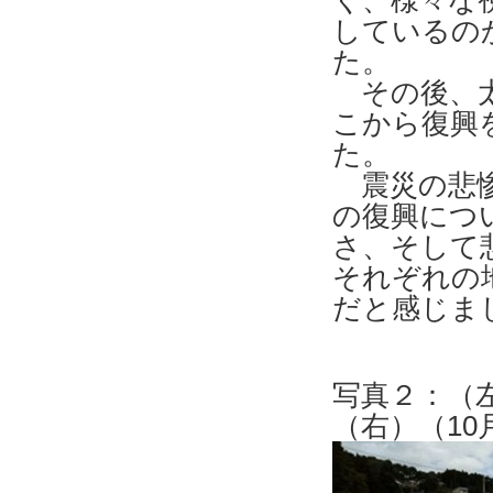
く、様々な
しているの
た。
その後、太
こから復興
た。
震災の悲惨
の復興につ
さ、そして
それぞれの
だと感じま
写真２：（
（右）（10