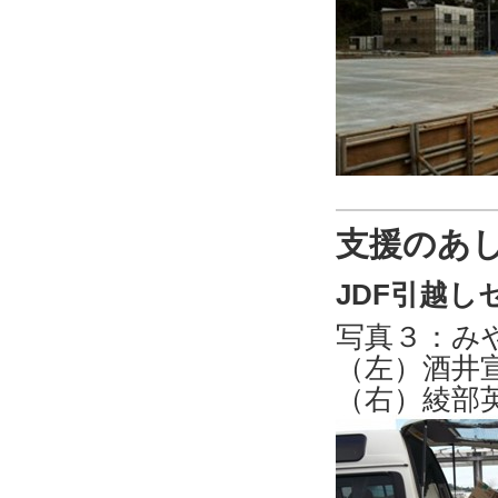
支援のあ
JDF引越し
写真３：み
（左）酒井
（右）綾部