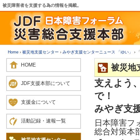
被災障害者を支援する為の情報を掲載。
Home
›
被災地支援センター
›
みやぎ支援センターニュース 「ゆい」
› 
HOME
被災地
支えよう
JDF支援本部について
で！
支援金について
みやぎ支援
日本障害フ
活動記録・速報一覧
総合対策本
被災地支援センター