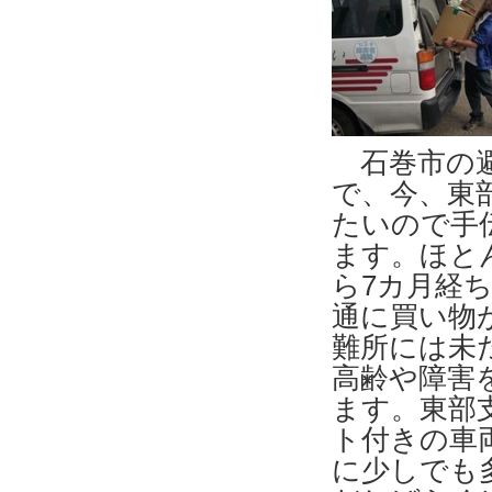
石巻市の避
で、今、東
たいので手
ます。ほと
ら7カ月経
通に買い物
難所には未
高齢や障害
ます。東部
ト付きの車
に少しでも