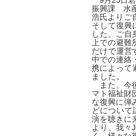
9月25日
振興課 水
浩氏よりご
そして復興
した。ご自
上での避難
だけで運営
中での連絡
携によって
ました。
また、今後
マト福祉財
な復興に弾
どについて
演を聴きに
より、我々