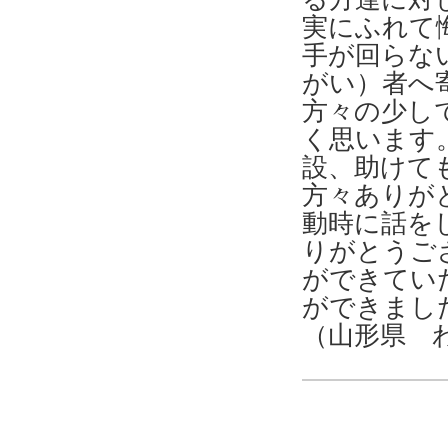
実にふれて
手が回らな
がい）者へ
方々の少し
く思います
設、助けて
方々ありが
動時に話を
りがとうご
ができてい
ができまし
（山形県 