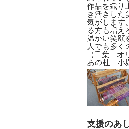
作品を織り
き活きした
気がします
る方も増え
温かい笑顔
人でも多く
（千葉 オ
あの杜 小
支援のあ