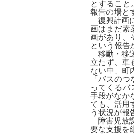
とすること
報告の場と
復興計画に
画はまだ素
画があり、
という報告
移動・移送
立たず、車
ない中、町
「バスのつ
ってくるバ
手段がなか
ても、活用
う状況が報
障害児放課
要な支援を