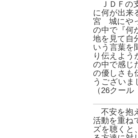
ＪＤＦの支
に何が出来
宮 城にや
の中で『何
地を見て自
いう言葉を
り伝えよう
の中で感じ
の優しさも
うございま
（26クー
不安を抱え
活動を重ね
ズを聴くと
る方達に対