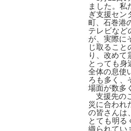
ました。私
ぎ支援セン
町、石巻港
テレビなど
が、実際に
じ取ること
り、改めて
とっても身
全体の息使
ろも多く、
場面が数多
支援先のこ
災に合われ
の皆さんは
とても明る
織られてい