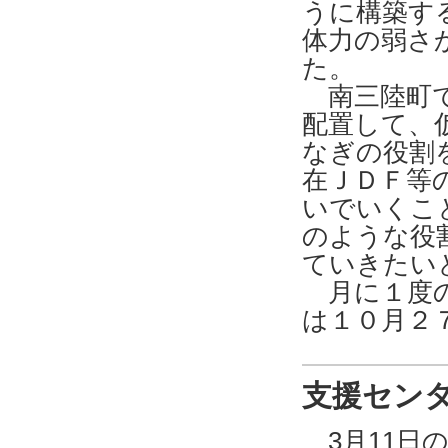
うに構築す
体力の弱さ
た。
南三陸町で
配置して、
なぎの役割
在ＪＤＦ等
いでいくこ
のような役
ていきたい
月に１度の
は１０月２
支援セン
3月11日