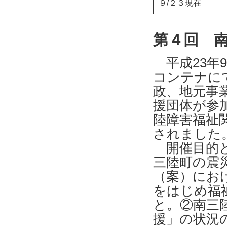
９/２３現在
第４回 
平成23年9
コンテナに
政、地元事
援団体が参
陸障害福祉
されました
開催目的と
三陸町の震
（案）にお
をはじめ福
と。②南三
援」の状況