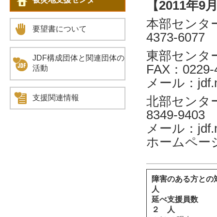
【2011年9
本部センター
要望書について
4373-6077
東部センター 
JDF構成団体と関連団体の
FAX：0229-4
活動
メール：jdf.m
支援関連情報
北部センター
8349-9403
メール：jdf.mi
ホームページhttp
障害のある方との
人
延べ支援
２ 人