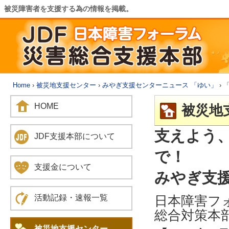
被災障害者を支援する為の情報を掲載。
Home
›
被災地支援センター
›
みやぎ支援センターニュース 「ゆい」
› 
HOME
被災地
支えよう
JDF支援本部について
で！
支援金について
みやぎ支援
日本障害フ
活動記録・速報一覧
総合対策本
被災地支援センター