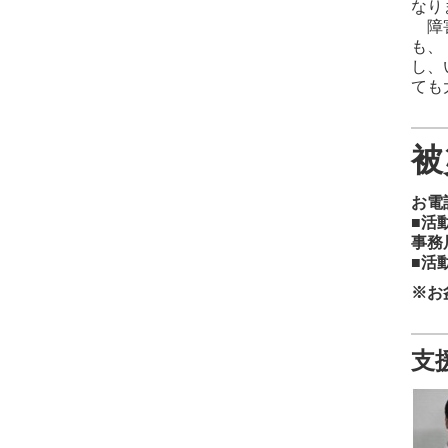
なり
障害
も、
し、
ても
被
お電
■活
事務
■活
※お
支