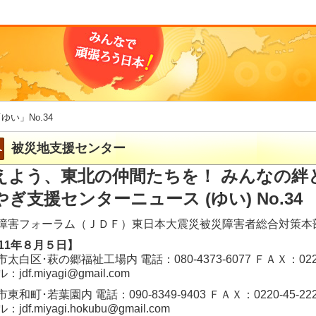
「ゆい」No.34
被災地支援センター
えよう、東北の仲間たちを！ みんなの絆
やぎ支援センターニュース (ゆい) No.34
障害フォーラム（ＪＤＦ）東日本大震災被災障害者総合対策本
011年８月５日】
太白区･萩の郷福祉工場内 電話：080-4373-6077 ＦＡＸ：022-2
：jdf.miyagi@gmail.com
東和町･若葉園内 電話：090-8349-9403 ＦＡＸ：0220-45-22
jdf.miyagi.hokubu@gmail.com