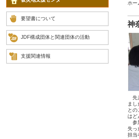
ホームペ
要望書について
神
JDF構成団体と関連団体の活動
支援関連情報
先月
まし
との
はど
参加
失っ
担当