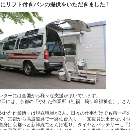
たにリフト付きバンの提供をいただきました！
ターには全国から様々な支援が頂いています。
2日には、京都の「やわた作業所（社福 鳩ケ峰福祉会）」さん
わた作業所」は現在職員が3人。日々の仕事だけでも精一杯
で、京都から高速道路で一路仙台入り。「支援員は出せないけ
自身は京都へと新幹線でとんぼ返り。タイヤとバッテリーも「