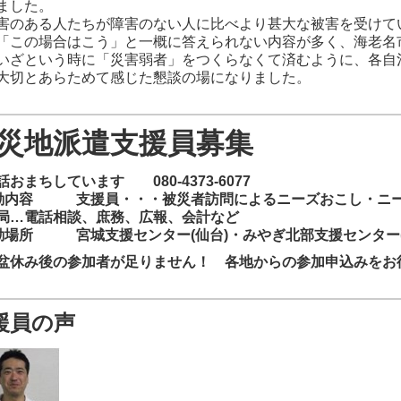
ました。
のある人たちが障害のない人に比べより甚大な被害を受けて
「この場合はこう」と一概に答えられない内容が多く、海老名
いざという時に「災害弱者」をつくらなくて済むように、各自
大切とあらためて感じた懇談の場になりました。
災地派遣支援員募集
話おまちしています 080-4373-6077
動内容 支援員・・・被災者訪問によるニーズおこし・ニ
局…電話相談、庶務、広報、会計など
動場所 宮城支援センター(仙台)・みやぎ北部支援センター(
盆休み後の参加者が足りません！ 各地からの参加申込みをお
援員の声