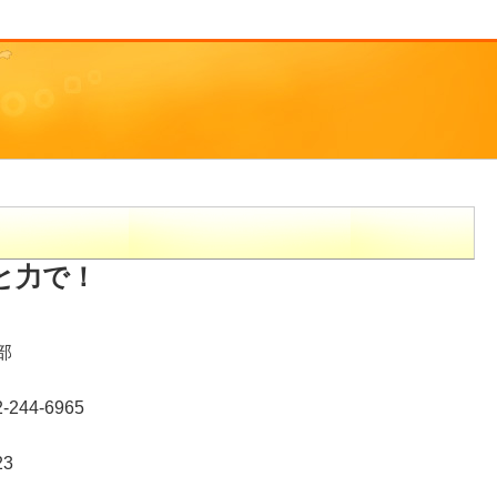
と力で！
部
44-6965
23