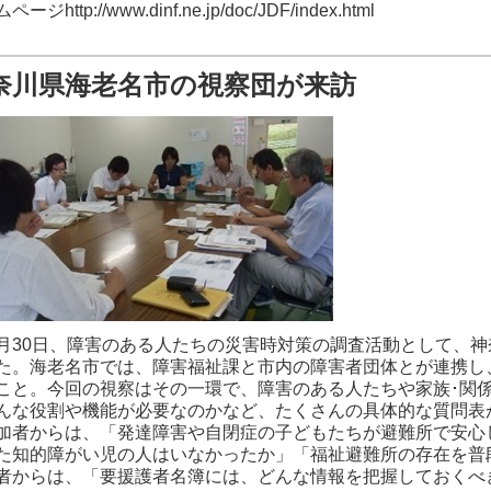
ージhttp://www.dinf.ne.jp/doc/JDF/index.html
奈川県海老名市の視察団が来訪
30日、障害のある人たちの災害時対策の調査活動として、神
た。海老名市では、障害福祉課と市内の障害者団体とが連携し
こと。今回の視察はその一環で、障害のある人たちや家族･関
んな役割や機能が必要なのかなど、たくさんの具体的な質問表
者からは、「発達障害や自閉症の子どもたちが避難所で安心
た知的障がい児の人はいなかったか」「福祉避難所の存在を普
者からは、「要援護者名簿には、どんな情報を把握しておくべ