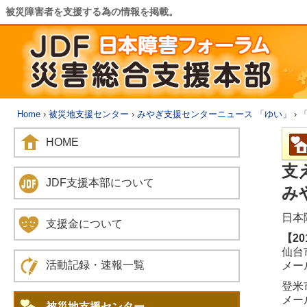
被災障害者を支援する為の情報を掲載。
Home
›
被災地支援センター
›
みやぎ支援センターニュース 「ゆい」
› 
HOME
支
JDF支援本部について
み
日本
支援金について
【2
仙台市
活動記録・速報一覧
メール
登米市
メール：
被災地支援センター