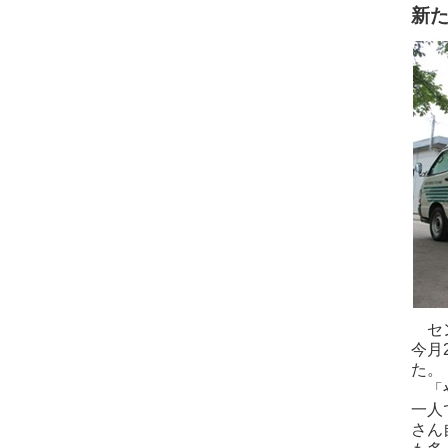
新
セン
今月
た。
「や
一人
さん