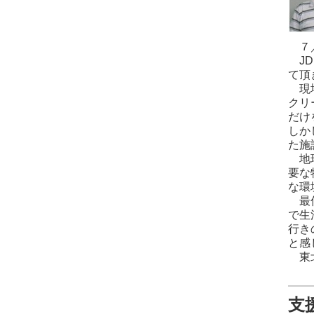
７／
JD
て頂
現地
クリ
だけ
しか
た施
地球
要な
な環
最低
で生
行き
と感
東北
支