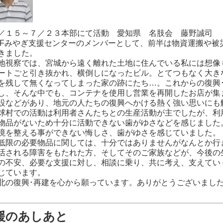
１５～７／２３本部にて活動 愛知県 名肢会 藤野誠司
Fみやぎ支援センターのメンバーとして、前半は物資運搬や被
きました。
視察では、宮城から遠く離れた土地に住んでいる私には想像
ートごと引き抜かれ、横倒しになったビル。とてつもなく大き
を残して無くなってしまった家の跡にたち…。これからの復興
し、そんな中でも、コンテナを使用し営業を再開したお店が集
設などがあり、地元の人たちの復興へかける熱く強い思いにも
村での活動は利用者さんたちとの生産活動が主でしたが、利
物品がないため十分に活動できない歯がゆさなどを感じました
境を整える事ができない悔しさ、歯がゆさを感じていました。
限の必要物品に関しては、十分ではありませんがなんとか行
活される障害をもたれた方、そしてそのご家族などが、今後の
の不安、必要な支援に対し、相談に乗り、共に考え、支えてい
じています。
の復興･再建を心から願っています。ありがとうございまし
援のあしあと