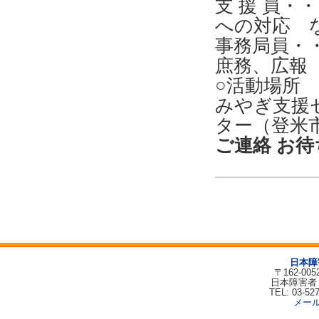
支 援 員
への対応 
事務局員・
庶務、広報
○活動場所
みやぎ支援
ター（登米
ご連絡 お待ち
日本障
〒162-00
日本障害者
TEL: 03-52
メー