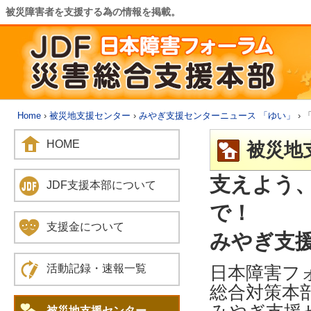
被災障害者を支援する為の情報を掲載。
Home
›
被災地支援センター
›
みやぎ支援センターニュース 「ゆい」
› 
HOME
被災地
支えよう
JDF支援本部について
で！
支援金について
みやぎ支援セ
日本障害フ
活動記録・速報一覧
総合対策本
被災地支援センター