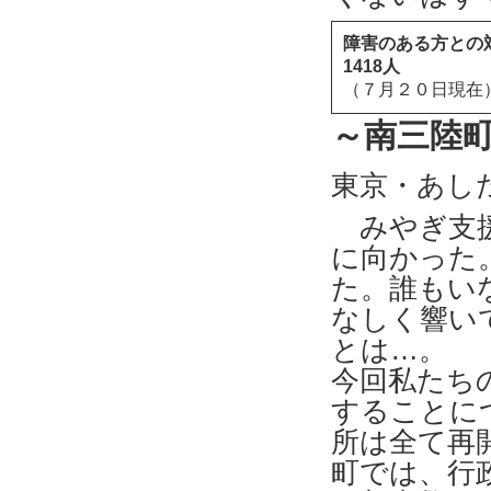
障害のある方と
1418
（７月２０日現在
～南三陸
東京・あし
みやぎ支援
に向かった
た。誰もい
なしく響い
とは…。
今回私たち
することに
所は全て再
町では、行