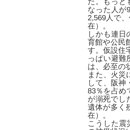
た。もっと
なった人が9
2,569人で
在）。
しかも連日の
育館や公民
す。仮設住
っぱい避難
は、必至の
また、火災
して、阪神
83％を占
が溺死でし
遺体が多く
在）。
こうした震