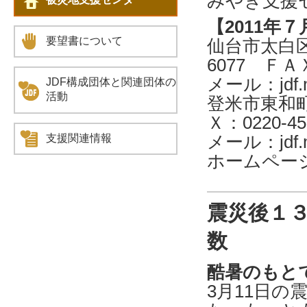
みやぎ支援
【2011年７
要望書について
仙台市太白区
6077 ＦＡＸ
メール：jdf.m
JDF構成団体と関連団体の
活動
登米市東和町･
Ｘ：0220-45
メール：jdf.mi
支援関連情報
ホームページhttp
震災後１
数
酷暑のもと
3月11日の