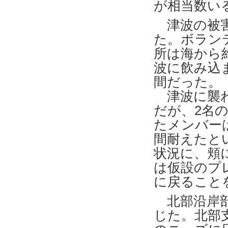
が相当数い
津波の被害
た。ボラン
所は海から
波に飲み込
間だった。
津波に襲わ
だが、2名
たメンバー
間耐えたと
状況に、頬
は仮設のプ
に戻ること
北部沿岸部
じた。北部