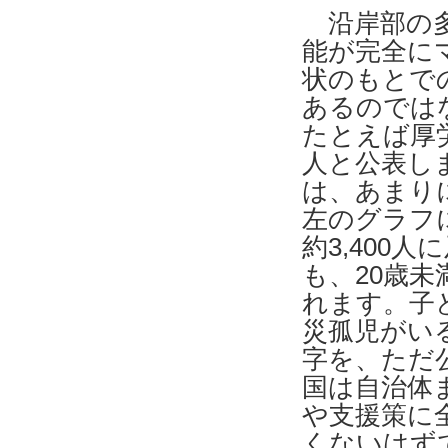
沿岸部の多
能が完全に
状のもとで
あるのでは
たとえば厚
人と公表し
は、あまり
左のグラフ
約3,400
も、20歳未
れます。子
災孤児がい
字を、ただ
国は自治体
や支援策に
くないはず