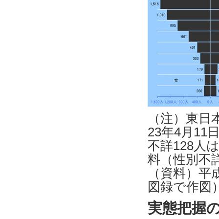
（注）東日
23年4月1
不詳128
料（性別不
（資料）平
図録で作図
実態把握