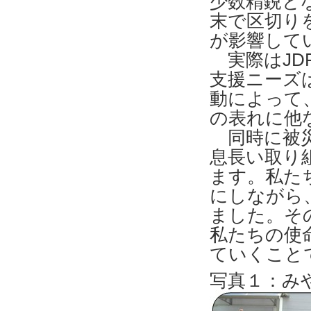
少数精鋭とな
末で区切り
が影響して
実際はJD
支援ニーズ
動によって
の表れに他
同時に被災
息長い取り
ます。私た
にしながら
ました。そ
私たちの使
ていくこと
写真１：みや