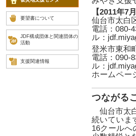
みやぎ支援
【2011年7
要望書について
仙台市太白
電話：080-4
ル：jdf.miya
JDF構成団体と関連団体の
活動
登米市東和
電話：090-8
支援関連情報
ル：jdf.miya
ホームページhttp
つながる
仙台市太白
続いていま
16クール