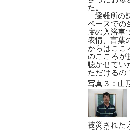
た。
避難所の訪
ペースでの
度の入浴車
表情、言葉
からはここ
のこころが
聴かせてい
ただけるの
写真３：山
被災された