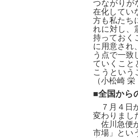
つながりが
在化してい
方も私たち
れに対し、
持っておく
に用意され
う点で一致
ていくこと
こうという
（小松崎 栄
■全国から
７月４日か
変わりまし
佐川急便が
市場」とい