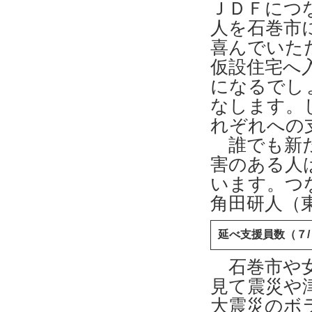
ＪＤＦにつ
人を石巻市
喜んでいた
仮設住宅へ
になるでし
なします。
れぞれへの
誰でも新た
害のある人
います。つ
角田研人（
延べ支援員数（７
石巻市や女
見て震災や
大震災のボ