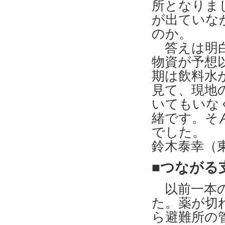
所となりま
が出ていな
のか。
答えは明白
物資が予想
期は飲料水
見て、現地
いてもいな
緒です。そ
でした。
鈴木泰幸（
■つながる
以前一本の
た。薬が切
ら避難所の