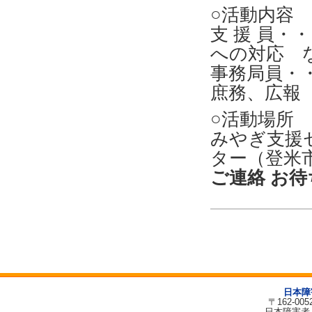
○活動内容
支 援 員
への対応 
事務局員・
庶務、広報
○活動場所
みやぎ支援
ター（登米
ご連絡 お待ち
日本障
〒162-00
日本障害者