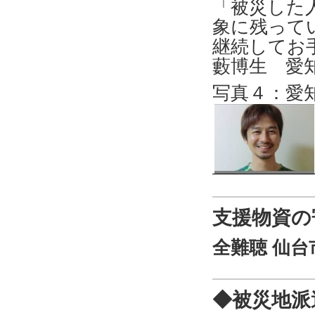
「被災した
象に残って
継続してお
藪博生 愛
写真４：愛
支援物資の
全難聴 仙台
◆被災地派