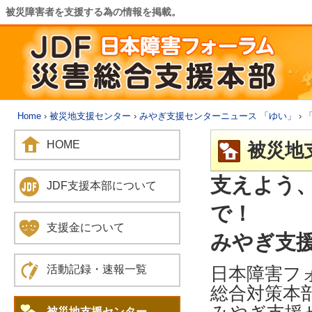
被災障害者を支援する為の情報を掲載。
Home
›
被災地支援センター
›
みやぎ支援センターニュース 「ゆい」
› 
HOME
被災地
支えよう
JDF支援本部について
で！
支援金について
みやぎ支援
日本障害フ
活動記録・速報一覧
総合対策本
被災地支援センター