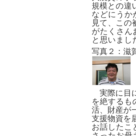
規模との違
などにうか
見て、この
がたくさん
と思いまし
写真２：滋
実際に目に
を絶するも
活、財産が
支援物資を
お話したこ
さったお母