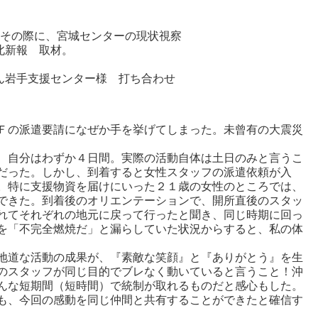
。その際に、宮城センターの現状視察
北新報 取材。
ん岩手支援センター様 打ち合わせ
Ｆの派遣要請になぜか手を挙げてしまった。未曾有の大震災
、自分はわずか４日間。実際の活動自体は土日のみと言うこ
だった。しかし、到着すると女性スタッフの派遣依頼が入
。特に支援物資を届けにいった２１歳の女性のところでは、
できた。到着後のオリエンテーションで、開所直後のスタッ
れてそれぞれの地元に戻って行ったと聞き、同じ時期に回っ
を「不完全燃焼だ」と漏らしていた状況からすると、私の体
地道な活動の成果が、『素敵な笑顔』と『ありがとう』を生
のスタッフが同じ目的でブレなく動いていると言うこと！沖
んな短期間（短時間）で統制が取れるものだと感心もした。
も、今回の感動を同じ仲間と共有することができたと確信す