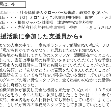
局は、今
月31日・・・社会福祉法人クローバー様来訪。義捐金を頂いた
月1日・・・（財）オロひょうご地域振興財団様 取材 ・河
月2日・・・損保ジャパン財団様 津波被害の現状視察
月3日・・・内閣府社会的包括推進室様 視察 ・きょうされ
支援活動に参加した支援員から●
での人生の中で、一度もボランティア経験のない私が、ＪＤ
「私でも何かできるかな？」と思わせたのかも知れない。
各地から集結してきた他のスタッフが一週間滞在するところ
あって、当初は事務局のお手伝いをさせていただくような予定
石巻市内の避難所を二日間とも回らせていただくことができた
敵な笑顔』と『ありがとう』の言葉をたくさんいただくことが
避難所を回っていても門前払い同様の扱いを受け、打ちひしが
のグループの若い男性スタッフは、全く出会いのなかった活動
まさに奇跡的だった。
機関自体が被災し完全な機能を果たせていない中、ＪＤＦの
のだと思う。今回の活動に参加し感じたことそれは・・・全て
広島、全国各地から入れ替わり立ち替わりしている中、よくこ
ら、もし私が裏方の事務局スタッフとして参加していたとして