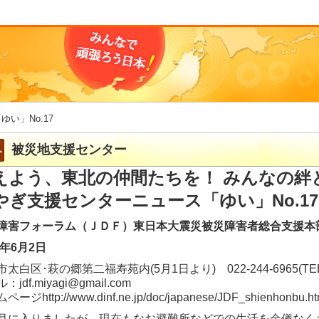
「ゆい」No.17
被災地支援センター
えよう、東北の仲間たちを！ みんなの絆
やぎ支援センターニュース「ゆい」No.17
障害フォーラム（ＪＤＦ）東日本大震災被災障害者総合支援本
1年6月2日
太白区･萩の郷第二福寿苑内(5月1日より) 022-244-6965(TEL
：jdf.miyagi@gmail.com
ージhttp://www.dinf.ne.jp/doc/japanese/JDF_shienhonbu.ht
に入りましたが、現在もなお避難所などでの生活を余儀なく