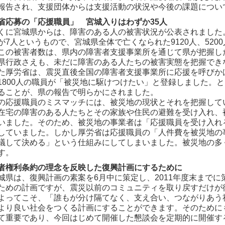
報告され、支援団体からは支援活動の状況や今後の課題につい
省応募の「応援職員」 宮城入りはわずか35人
に宮城県からは、障害のある人の被害状況が公表されました。
が7人というもので、宮城県全体で亡くなられた9120人、52
この被害者数は、県内の障害者支援事業所を通じて県が把握し
県行政さえも、未だに障害のある人たちの被害実態を把握でき
厚労省は、震災直後全国の障害者支援事業所に応援を呼びか
1800人の職員が「被災地に駆けつけたい」と登録しました。
ることが、県の報告で明らかにされました。
応援職員のミスマッチには、被災地の現状とそれを把握して
在宅の障害のある人たちとその家族や住民の避難を受け入れ、
いました。そのため、被災地の事業者は「応援職員を受け入れ
していました。しかし厚労省は応援職員の「人件費を被災地の
議して決める」という仕組みにしてしまいました。被災地の多
す。
者権利条約の理念を反映した復興計画にするために
県は、復興計画の素案を6月中に策定し、2011年度末まで
ための計画ですが、震災以前のコミュニティを取り戻すだけが
よってこそ、「誰もが分け隔てなく、支え合い、つながりあう
より良い社会をつくる計画にすることができます。そのために
て重要であり、今回はじめて開催した懇談会を定期的に開催す