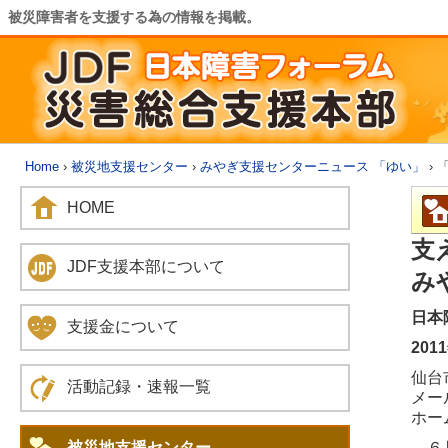
被災障害者を支援する為の情報を掲載。
Home
›
被災地支援センター
›
みやぎ支援センターニュース 「ゆい」
› 
HOME
支
JDF支援本部について
み
日本
支援金について
201
仙台市
活動記録・速報一覧
メール
ホームペ
被災地支援センター
６月