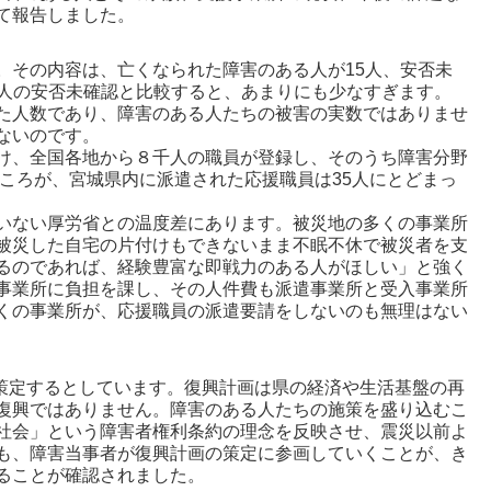
て報告しました。
その内容は、亡くなられた障害のある人が15人、安否未
00人の安否未確認と比較すると、あまりにも少なすぎます。
た人数であり、障害のある人たちの被害の実数ではありませ
ないのです。
け、全国各地から８千人の職員が登録し、そのうち障害分野
ところが、宮城県内に派遣された応援職員は35人にとどまっ
いない厚労省との温度差にあります。被災地の多くの事業所
被災した自宅の片付けもできないまま不眠不休で被災者を支
るのであれば、経験豊富な即戦力のある人がほしい」と強く
事業所に負担を課し、その人件費も派遣事業所と受入事業所
くの事業所が、応援職員の派遣要請をしないのも無理はない
に策定するとしています。復興計画は県の経済や生活基盤の再
復興ではありません。障害のある人たちの施策を盛り込むこ
社会」という障害者権利条約の理念を反映させ、震災以前よ
も、障害当事者が復興計画の策定に参画していくことが、き
ることが確認されました。