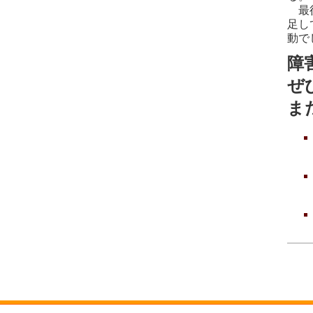
最後
足し
動で
障
ぜ
ま