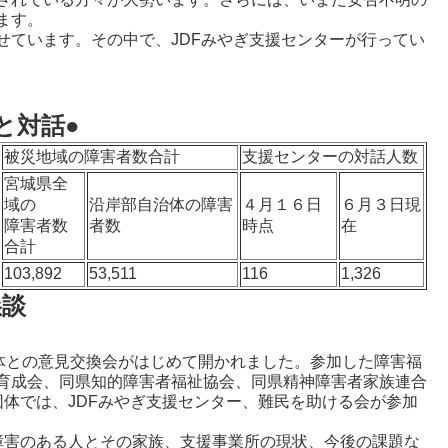
ます。
せています。その中で、JDFみやぎ支援センターが行ってい
と対話●
被災地域の障害者数合計
支援センターの対話人数
宮城県全
域の
沿岸部自治体の障害
４月１６日
６月３日現
障害者数
者数
時点
在
合計
103,892
53,511
116
1,326
懇談
体との意見交換会がはじめて開かれました。参加した障害福
育成会、同県知的障害者福祉協会、同県精神障害者家族連合
体では、JDFみやぎ支援センター、難民を助ける会が参加
障害のある人とその家族、支援事業所の現状、今後の課題な