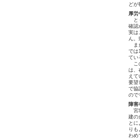
どが
厚労
とく
確認
実は
ん。
また
では
てい
この
は、
えて
要望
で協
ので
障害
宮城
建の
とに
りも
わめ