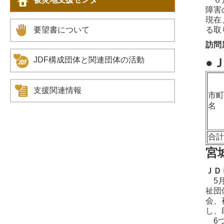
障害
現在
る取
要望書について
訪問
JDF構成団体と関連団体の活動
●
支援関連情報
市
名
合
宮
ＪＤ
5月
祉団
会、
し、
6つ