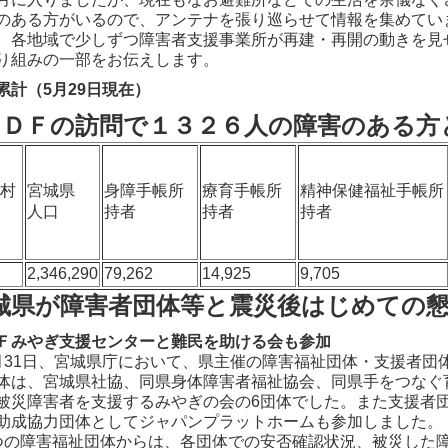
のある方がいるので、アンテナを張り巡らせて情報を集めてい
、各地域で少しずつ障害者支援事業所が再建・再開の動きを見
り組みの一部をお伝えします。
累計（5月29日現在）
ＪＤＦの訪問で１３２６人の障害のある方
町村
宮城県
身障手帳所
療育手帳所
精神保健福祉手帳所
人口
持者
持者
持者
計
2,346,290
79,262
14,925
9,705
城県が障害者団体等と震災後はじめての
Ｆみやぎ支援センターと難民を助ける会も参加
31日、宮城県庁において、県主催の障害福祉団体・支援者団
体は、宮城県社協、同県身体障害者福祉協会、同県手をつなぐ
被災障害者を支援するみやぎの会の6団体でした。また支援者団
助成協力団体としてジャパンプラットホームも参加しました。
の障害福祉団体からは、各団体での安否確認状況、被災した