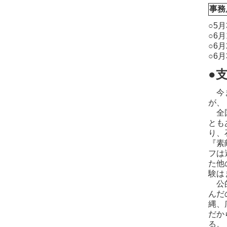
事務
○5
○6
○6
○6
●
今ま
が、
全国
とも
り、
『素
フは
た他
験は
公的
んだ
縄、
だか
る。