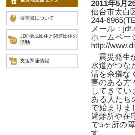
2011年5月2
仙台市太白区
要望書について
244-6965(T
メール：jdf.m
ホームペー
JDF構成団体と関連団体の
活動
http://www.d
震災発生か
支援関連情報
水道がつな
活を余儀な
害のある方
してきてい
ある人たち
で始まりま
避難所や在
で5ヶ所の
す。