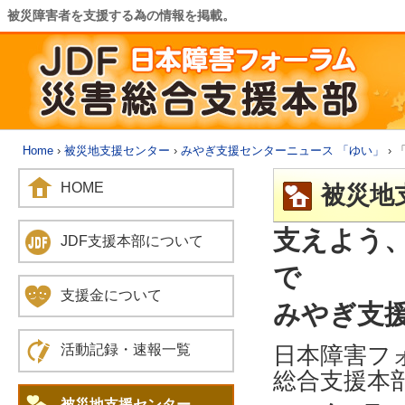
被災障害者を支援する為の情報を掲載。
Home
›
被災地支援センター
›
みやぎ支援センターニュース 「ゆい」
› 
HOME
被災地
支えよう
JDF支援本部について
で
支援金について
みやぎ支援
日本障害フ
活動記録・速報一覧
総合支援本
被災地支援センター