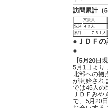
訪問累計（5
支援員
5/24
４０人
累計
１，７５１人
●ＪＤＦ
●
【5月20日
5月1日よ
北部への拠
が開始され
では45人
ＪＤＦみや
で、5月20
お会いする