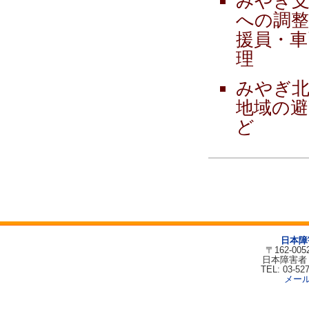
みやぎ支
への調整
援員・車
理
みやぎ北
地域の避
ど
日本障
〒162-00
日本障害者
TEL: 03-52
メー