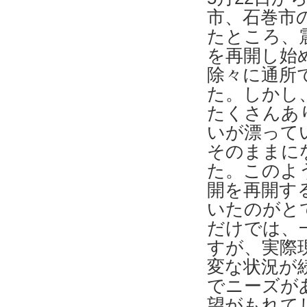
市、石巻市
たところ、
を再開し始
除々に通所
た。しかし
たくさんあ
いが漂って
そのままに
た。このよ
開を再開す
いたのがと
だけでは、
すが、実際
変な状況が
でニーズが
望がもれて