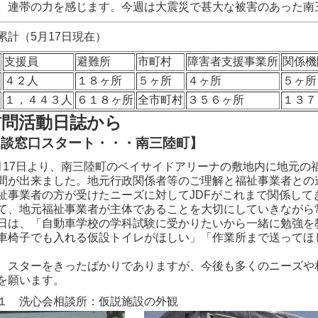
。連帯の力を感じます。今週は大震災で甚大な被害のあった南
累計（5月17日現在）
支援員
避難所
市町村
障害者支援事業所
関係機
４２人
１８ヶ所
５ヶ所
４ヶ所
５ヶ所
計
１，４４３人
６１８ヶ所
全市町村
３５６ヶ所
１３７
訪問活動日誌から
相談窓口スタート・・・南三陸町】
17日より、南三陸町のベイサイドアリーナの敷地内に地元の
間が出来ました。地元行政関係者等のご理解と福祉事業者との
祉事業者の方が受けたニーズに対してJDFがこれまで関係し
て、地元福祉事業者が主体であることを大切にしていきながら
は、「自動車学校の学科試験に受かりたいから一緒に勉強を
車椅子でも入れる仮設トイレがほしい」「作業所まで送ってほ
。
、スターをきったばかりでありますが、今後も多くのニーズや
を願います。
１ 洗心会相談所：仮説施設の外観