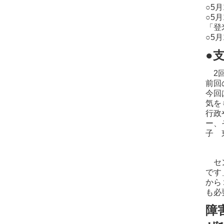
○5
○5
「登
○5
●
2回
前回
今回
気を
行政
ー、
子 
セン
です
から
も必
障