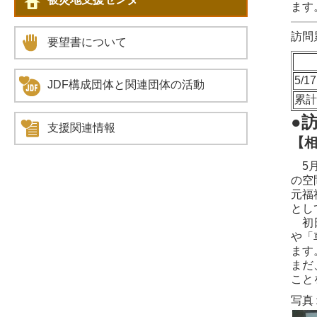
ます
訪問
要望書について
5/17
JDF構成団体と関連団体の活動
累
●
支援関連情報
【
5月
の空
元福
とし
初日
や「
ます
まだ
こと
写真