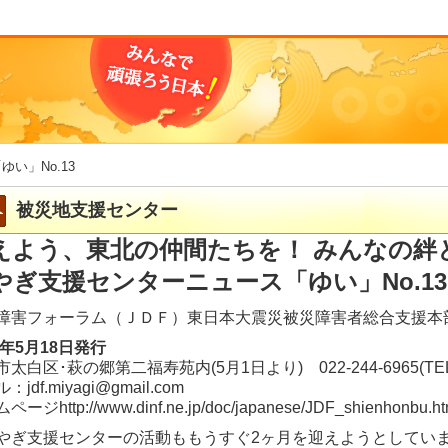
「ゆい」No.13
被災地支援センター
えよう、東北の仲間たちを！ みんなの絆
やぎ支援センターニュース「ゆい」No.13
障害フォーラム（ＪＤＦ）東日本大震災被災障害者総合支援本
1年5月18日発行
太白区･萩の郷第二福寿苑内(5月1日より) 022-244-6965(TEL
：jdf.miyagi@gmail.com
ージhttp://www.dinf.ne.jp/doc/japanese/JDF_shienhonbu.ht
ぎ支援センターの活動ももうすぐ2ヶ月を迎えようとしてい