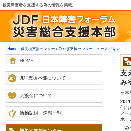
被災障害者を支援する為の情報を掲載。
Home
›
被災地支援センター
›
みやぎ支援センターニュース 「ゆい」
› 
HOME
支
JDF支援本部について
み
日本
支援金について
201
仙台市
活動記録・速報一覧
メール
ホームペ
みや
被災地支援センター