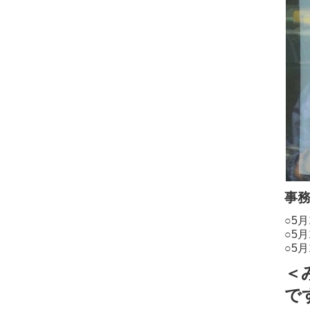
事
○5
○5
○5
＜
で