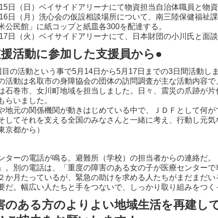
月15日（日）ベイサイドアリーナにて物資担当自治体職員と物
月16日（月）洗心会の仮設相談場所について、南三陸保健福祉
米公民館」に紙コップと紙皿各300を配達する。
月17日（火）ベイサイドアリーナにて、日本財団の小川氏と面
支援活動に参加した支援員から●
目の活動という事で5月14日から5月17日までの3日間活動し
の活動は名取市の身障協会の団体の訪問調査が主な活動内容で
は石巻市、女川町地域を担当しました。日々、震災の爪跡が片
もらいました。
や地元の関係機関が動きはじめている中で、ＪＤＦとして何が
そしてそれを支える全国のみなさんと一緒に考え、行動し元気
東京都から）
ターの電話が鳴る。避難所（学校）の担当者からの連絡だ。
」。別の電話は、「重度の障害のある女の子が医療センターで
２か月たっているが、緊急の助けを求める人たちがまだまだい
要だ。幅広い人たちと手をつないで、しっかり取り組みをつく
害のある方のよりよい地域生活を再建し