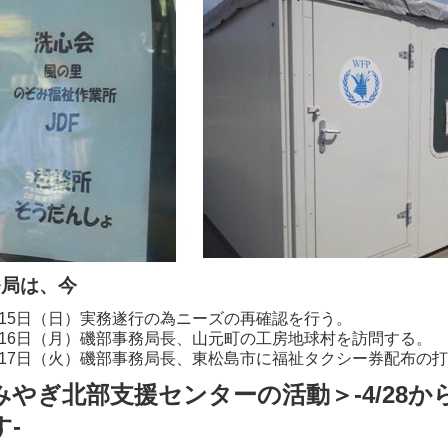
務局は、今
月15日（日）実務遂行の為ニーズの再確認を行う。
月16日（月）磯部事務局長、山元町の工房地球村を訪問する。
月17日（火）磯部事務局長、東松島市に福祉タクシー券配布の
みやぎ北部支援センターの活動＞‐4/28
す‐