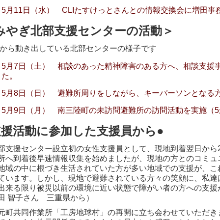
5月11日（水） CLIたすけっとさんとの情報交換会に増田
みやぎ北部支援センターの活動＞
/28から動き出している北部センターの様子です
5月7日（土） 相談のあった精神障害のある方へ、相談支援
た。
5月8日（日） 避難所周りをしながら、キーパーソンとなる
5月9日（月） 南三陸町の未訪問避難所の訪問活動を実施（
支援活動に参加した支援員から●
支援センター設立初の女性支援員として、現地到着翌日から
所へ到着後早速情報収集を始めましたが、現地の方とのコミュ
地域の中に根づき生活されていた方が多い地域での支援が、こ
ています。しかし、現地で避難されている方々の笑顔に、私達
出来る限り被災以前の環境に近い状態で障がい者の方への支援
田 智子さん 三重県から）
町共同作業所「工房地球村」の再開に立ち会わせていただき