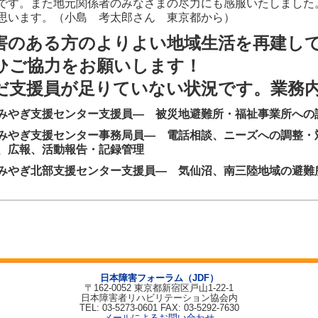
です。また地元関係者のみなさまの尽力にも感服いたしました
思います。（小島 考太郎さん 東京都から）
害のある方のよりよい地域生活を再建し
ひご協力をお願いします！
だ支援員が足りていない状況です。業務
みやぎ支援センター支援員― 被災地避難所・福祉事業所への
みやぎ支援センター事務局員― 電話相談、ニーズへの調整・
、広報、活動報告・記録管理
みやぎ北部支援センター支援員― 気仙沼、南三陸地域の避難
日本障害フォーラム（JDF）
〒162-0052 東京都新宿区戸山1-22-1
日本障害者リハビリテーション協会内
TEL: 03-5273-0601 FAX: 03-5292-7630
メールによるお問い合わせ