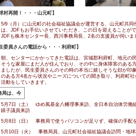
球村再開！・・・山元町】
5/9（月）に山元町の社会福祉協議会が運営する、山元町共
は、JDFもお手伝いさせていただき、この日を迎えることが
JDFも株木センター長、西川事務局長、2名の支援員が伺いま
生委員さんの電話から・・・利府町】
朝、センターにかかってきた電話は、宮城郡利府町、地元の
そうな家屋にまだ人が住んでおり、その中に身体障害のある
ましたが、民生委員さんのその時の本当に嬉しそうな顔が印
のある方4名から状況やニーズについての聞き取り、利府町社
活動をしていきます。
務局は、今
5月7日（土） ゆめ風基金八幡理事来訪、全日本自治体労働
鍈子議員来訪
5月8日（日） 事務局で使うパソコンが足りず、確保の手配
5月10日（火） 事務局員、山元町社会福祉協議会訪問・地