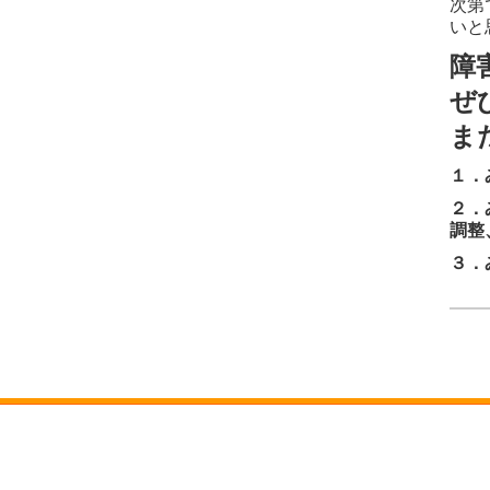
次第
いと
障
ぜ
ま
１．
２．
調整
３．