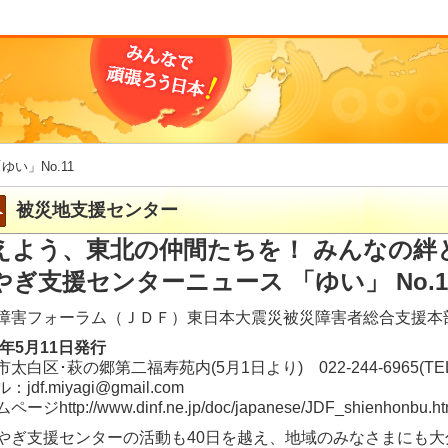
「ゆい」No.11
被災地支援センター
えよう、東北の仲間たちを！ みんなの絆
やぎ支援センターニュース 「ゆい」 No.1
障害フォーラム（ＪＤＦ）東日本大震災被災障害者総合支援本
1年5月11日発行
太白区･萩の郷第二福寿苑内(5月1日より) 022-244-6965(TEL
：jdf.miyagi@gmail.com
ージhttp://www.dinf.ne.jp/doc/japanese/JDF_shienhonbu.ht
ぎ支援センターの活動も40日を越え、地域のみなさまにも大