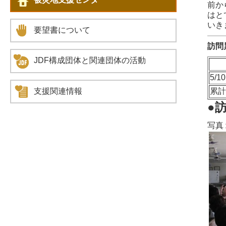
前か
はと
いき
要望書について
訪問
JDF構成団体と関連団体の活動
5/10
支援関連情報
累
●
写真