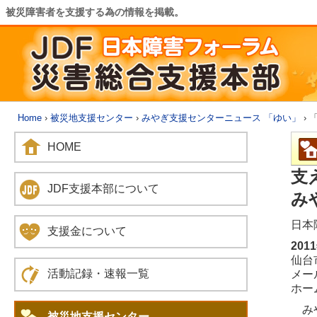
被災障害者を支援する為の情報を掲載。
Home
›
被災地支援センター
›
みやぎ支援センターニュース 「ゆい」
› 
HOME
支
JDF支援本部について
み
日本
支援金について
201
仙台市
活動記録・速報一覧
メール
ホームペ
みや
被災地支援センター