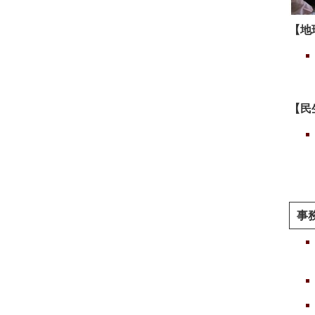
【地
【民
事