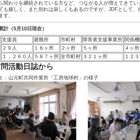
ら関わりを継続されている方など、つながる人が増えてきてい
ても嬉しく、また別れは寂しくもあるのですが、JDFとして
ます。
累計（5月10日現在）
支援員
避難所
市町村
障害者支援事業所
関係機
２９人
１８ヶ所
２ヶ所
５ヶ所
４ヶ所
計
１，２６０人
５８７ヶ所
全市町村
３２１ヶ所
１２３
訪問活動日誌から
１：山元町共同作業所「工房地球村」の様子