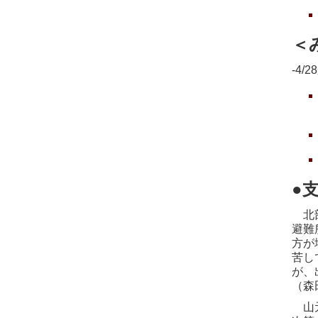
＜
‐4
●
北部
避難
方が
苦し
が、
（森
山元