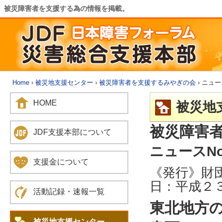
被災障害者を支援する為の情報を掲載。
Home
›
被災地支援センター
›
被災障害者を支援するみやぎの会
› ニュー
HOME
被災地
被災障害
JDF支援本部について
ニュースNo
支援金について
《発行》
日：平成２
活動記録・速報一覧
東北地方
被災地支援センター