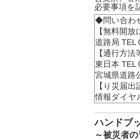
必要事項を
◆問い合わ
【無料開放
道路局 TEL 
【通行方法
東日本 TEL 
宮城県道路公社 
【り災届出
情報ダイヤル T
ハンドブ
～被災者の