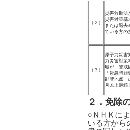
災害救助法
災害対策基
（２）
または退去
ている方の
原子力災害
力災害対策
域が「警戒
（３）
「緊急時避
勧奨地点」
月以上継続
２．免除
○ＮＨＫに
いる方から