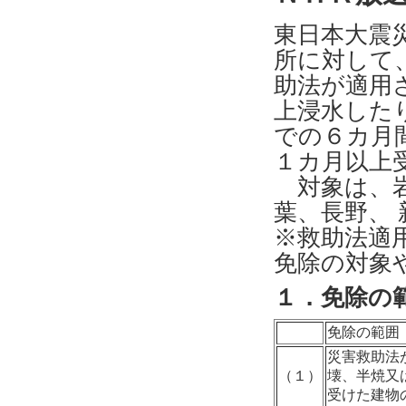
東日本大震
所に対して
助法が適用
上浸水した
での６カ月
１カ月以上
対象は、岩
葉、長野、
※救助法適
免除の対象
１．免除の
免除の範囲
災害救助法
（１）
壊、半焼又
受けた建物