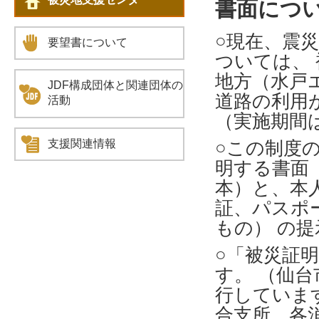
書面につ
○現在、震
要望書について
ついては、
地方（水戸
JDF構成団体と関連団体の
道路の利用
活動
（実施期間は
支援関連情報
○この制度
明する書面
本）と、本
証、パスポ
もの） の
○「被災証
す。 （仙
行していま
合支所、各