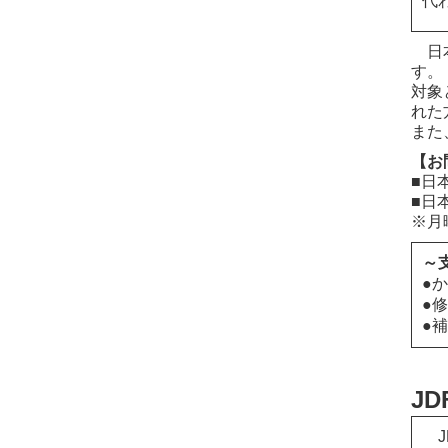
代
日本
す。
対象
れた
また
【お
■日
■日
※月
～
●
●
●
J
J