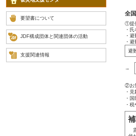
全
要望書について
①提
・氏
・避
JDF構成団体と関連団体の活動
・避
避
支援関連情報
→
②お
・見
・国
・税
補
震