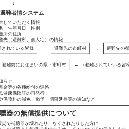
↓
国避難者情システム
供していただく情報
名、生年月日、性別
難所の住所
難先（避難所、個人宅）の情報
難されている皆様
→
避難先の市町村
→
避難先の
避難前にお住まいの県・市町村
→ (避難されていいる皆
知らせ
舞金等の各種給付の連絡
民健康保険証の再発行
や保険料の減免・猶予・期限延長等の通知など
聴器の無償提供について
災で補聴器が壊れたり、なくされたりした方に