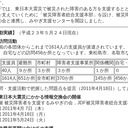
す。
DFでは、東日本大震災で被災された障害のある方を支援すると
を支えていくために「被災障害者総合支援本部」を設け、被災
の会と連携し、みやぎ支援センターを開設しました。
動実績】
（平成２３年５月２４日現在）
訪問活動
の各団体からこれまで1614人の支援員が派遣されています。避
、自宅などの訪問456か所となっています。東松島市、名取市
支援員
避難所
市町村
障害者支援事業所
関係機関
自宅
40人
９か所
３か所
３か所
１か所
０
計
1614人
651か所
全市町村
370か所
145か所
456
問・支援活動で把握した問題点を提言（2011年4月18日）し
東日本大震災にかかる情報交換会の開催
催 被災障害者を支援するみやぎの会，JDF被災障害者総合支
 2011年4月 7日（木）
 2011年4月18日（月）
 2011年5月24日（火）