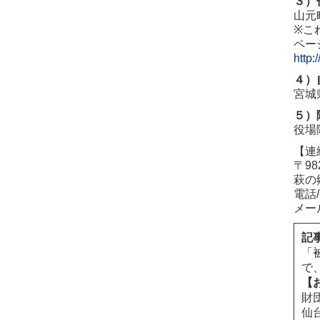
３）
山元
※こ
ペー
http:
４）
宮城
５）
役場
【連
〒9
萩の
電話
メール
記
「
で
【
財
仙