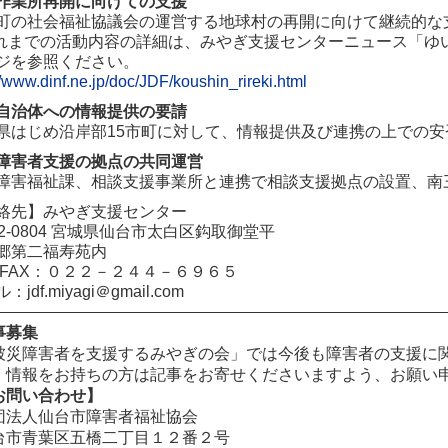
作業所再開に向けての支援
町の社会福祉協議会の運営する地球村の再開に向けて継続的な
れまでの活動内容の詳細は、みやぎ支援センターニュース「ゆい
ジを参照ください。
//www.dinf.ne.jp/doc/JDF/koushin_rireki.html
自治体への情報提供の要請
県はじめ沿岸部15市町に対して、情報提供及び連携の上での
障害者支援の拠点の共同運営
障害福祉課、相談支援事業所と連携で相談支援拠点の設置、南
絡先】みやぎ支援センター
82-0804 宮城県仙台市太白区鈎取御堂平
郷第二福寿苑内
/FAX：０２２－２４４－６９６５
：jdf.miyagi＠gmail.com
事募集
被災障害者を支援するみやぎの会」では今後も障害者の支援に
、情報をお持ちの方は記事をお寄せくださいますよう、お願い
お問い合わせ】
団法人仙台市障害者福祉協会
台市青葉区五橋二丁目１２番２号