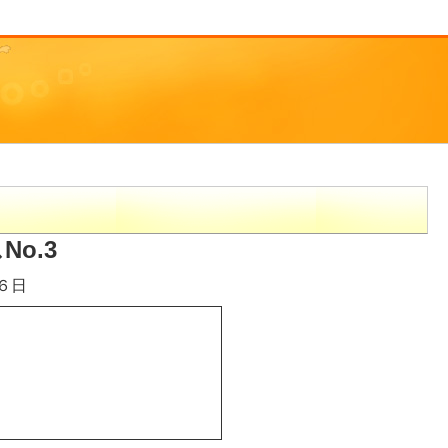
o.3
６日