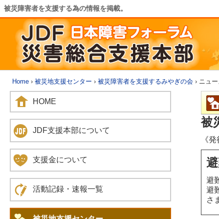
被災障害者を支援する為の情報を掲載。
Home
›
被災地支援センター
›
被災障害者を支援するみやぎの会
› ニュー
HOME
被
JDF支援本部について
《発
支援金について
避
避
活動記録・速報一覧
避
さ
被災地支援センター