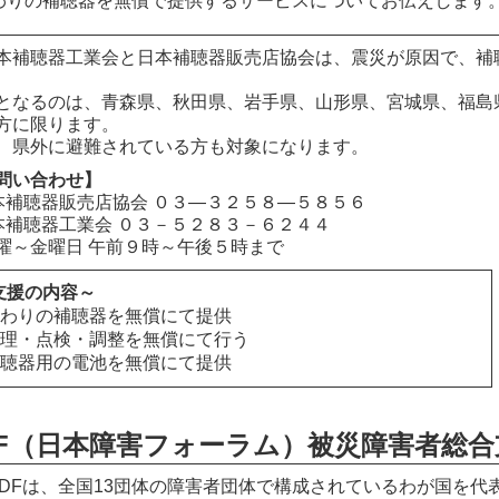
わりの補聴器を無償で提供するサービスについてお伝えします
補聴器工業会と日本補聴器販売店協会は、震災が原因で、補
となるのは、青森県、秋田県、岩手県、山形県、宮城県、福島
方に限ります。
、県外に避難されている方も対象になります。
問い合わせ】
本補聴器販売店協会 ０３―３２５８―５８５６
本補聴器工業会 ０３－５２８３－６２４４
曜～金曜日 午前９時～午後５時まで
支援の内容～
かわりの補聴器を無償にて提供
修理・点検・調整を無償にて行う
補聴器用の電池を無償にて提供
DF（日本障害フォーラム）被災障害者総
DFは、全国13団体の障害者団体で構成されているわが国を代