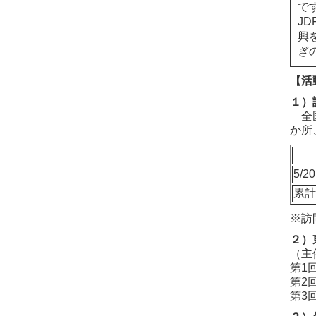
で
J
興
ぎ
【活
１）
全国
か所
5/20
累
※訪
２）
（主
第1回
第2回
第3回