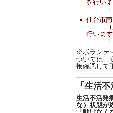
を行い
ＴＥＬ
仙台市南
（主に
行いま
ＴＥＬ
※ボランテ
ついては、
接確認して
「生活不
生活不活発
な）状態が
「動けなく