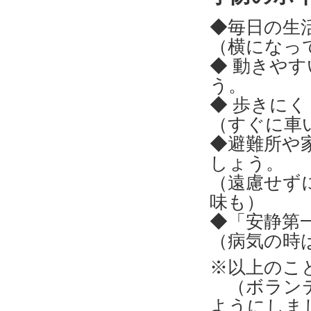
◆毎日の生
（横になっ
◆ 動きや
う。
◆ 歩きに
（すぐに車
◆避難所や
しょう。
（遠慮せず
味も）
◆「安静第
（病気の時
※以上のこ
（ボランテ
ようにしま