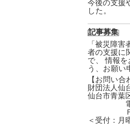
今後の支援
した。
記事募集
「被災障害
者の支援に
で、 情報
う、お願い
【お問い合
財団法人仙
仙台市青葉
電話 ０
ＦＡＸ 
＜受付：月