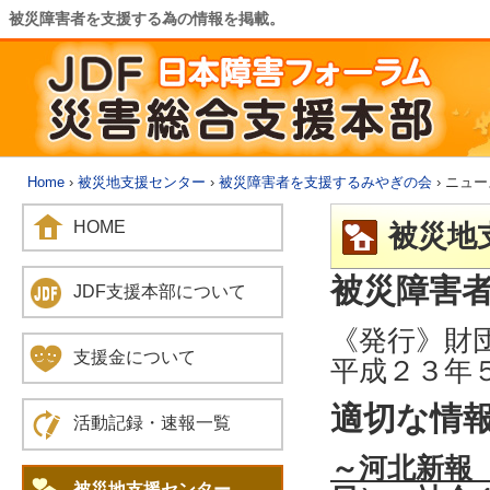
被災障害者を支援する為の情報を掲載。
Home
›
被災地支援センター
›
被災障害者を支援するみやぎの会
› ニュー
HOME
被災地
被災障害者
JDF支援本部について
《発行》財
支援金について
平成２３年
適切な情報
活動記録・速報一覧
～河北新報 
被災地支援センター