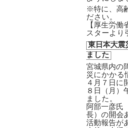
※特に、高
ださい。
【厚生労働
スターより
東日本大震
ました
宮城県内の
災にかかる
４月７日に
８日（月）
ました。
阿部一彦氏
長）の開会
活動報告が