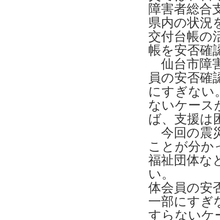
障害者総合
県内の状況
交付台帳の
帳を安否確
仙台市障害
員の安否確
にすぎない
ないケース
ば、支援は
今回の震災
ことが分か
福祉団体な
い。
体会員の安
一部にすぎ
すらないケ