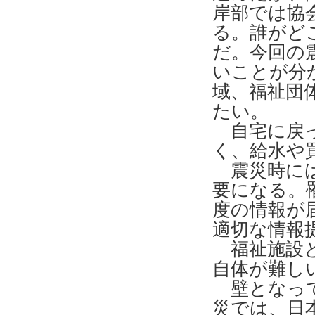
岸部では協
る。誰がど
だ。今回の
いことが分
域、福祉団
たい。
自宅に戻っ
く、給水や
震災時には
要になる。
度の情報が
適切な情報
福祉施設と
自体が難し
壁となって
災では、日