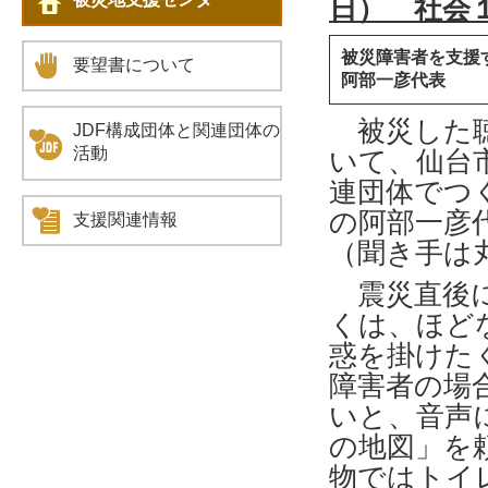
日） 社会
被災障害者を支援
要望書について
阿部一彦代表
被災した聴
JDF構成団体と関連団体の
活動
いて、仙台
連団体でつ
の阿部一彦
支援関連情報
（聞き手は
震災直後に
くは、ほど
惑を掛けた
障害者の場
いと、音声
の地図」を
物ではトイ