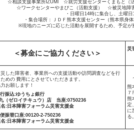
☆相談支援事業所IZUMI ☆就労支援センターくまもと（
☆ワークセンターやまびこ（活動支援） ☆被災地障害
・日曜日14時に集合し、土曜日
・集合場所：ＪＤＦ熊本支援センター（熊本県身体
※現地のニーズに応じた活動を展開するため、予定が
災
＜募金にご協力ください＞
災した障害者、事業所への支援活動や訪問調査などを行
～
うための 費用にとさせていただきます。
協力お願します！
熊
７
銀行振込:ゆうちょ銀行
熊
九（ゼロイチキュウ）店 当座:0750236
定
座名:日本障害フォーラム災害支援金
に
郵便振替口座:00120-2-750236
る
座名:日本障害フォーラム災害支援金