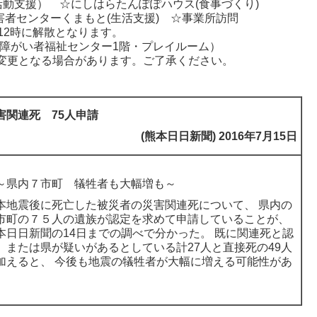
活動支援） ☆にしはらたんぽぽハウス(食事づくり)
者センターくまもと(生活支援) ☆事業所訪問
12時に解散となります。
障がい者福祉センター1階・プレイルーム）
変更となる場合があります。ご了承ください。
害関連死 75人申請
(熊本日日新聞) 2016年7月15日
県内７市町 犠牲者も大幅増も～
本地震後に死亡した被災者の災害関連死について、 県内の
市町の７５人の遺族が認定を求めて申請していることが、
本日日新聞の14日までの調べで分かった。 既に関連死と認
、または県が疑いがあるとしている計27人と直接死の49人
加えると、 今後も地震の犠牲者が大幅に増える可能性があ
。