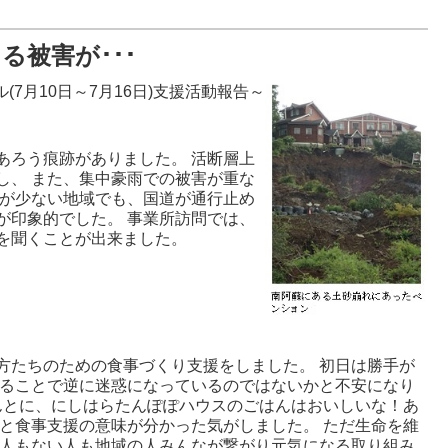
る被害が･･･
ル(7月10日～7月16日)支援活動報告～
ろう痕跡がありました。 活断層上
し、 また、集中豪雨での被害が重な
害が少ない地域でも、国道が通行止め
が印象的でした。 事業所訪問では、
を聞くことが出来ました。
たちのための食事づくり支援をしました。 初日は勝手が
入ることで逆に迷惑になっているのではないかと不安になり
んとに、にしはらたんぽぽハウスのごはんはおいしいな！あ
と食事支援の意味が分かった気がしました。 ただ生命を維
る人もない人も地域の人みんなが繋がり元気になる取り組み