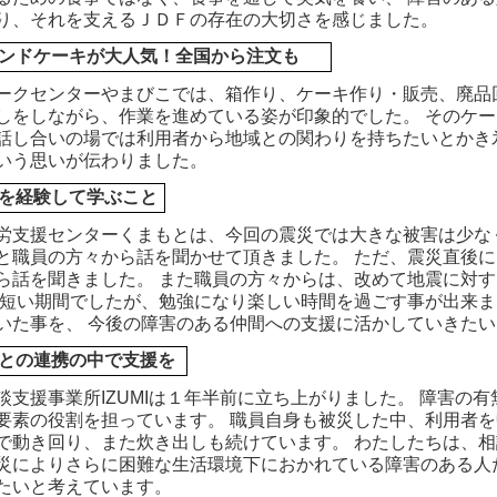
り、それを支えるＪＤＦの存在の大切さを感じました。
ンドケーキが大人気！全国から注文も
クセンターやまびこでは、箱作り、ケーキ作り・販売、廃品回
しをしながら、作業を進めている姿が印象的でした。 そのケー
話し合いの場では利用者から地域との関わりを持ちたいとかき
いう思いが伝わりました。
を経験して学ぶこと
支援センターくまもとは、今回の震災では大きな被害は少なく
と職員の方々から話を聞かせて頂きました。 ただ、震災直後
ら話を聞きました。 また職員の方々からは、改めて地震に対
 短い期間でしたが、勉強になり楽しい時間を過ごす事が出来ま
いた事を、 今後の障害のある仲間への支援に活かしていきた
との連携の中で支援を
支援事業所IZUMIは１年半前に立ち上がりました。 障害の
要素の役割を担っています。 職員自身も被災した中、利用者
で動き回り、また炊き出しも続けています。 わたしたちは、相
災によりさらに困難な生活環境下におかれている障害のある人
たいと考えています。