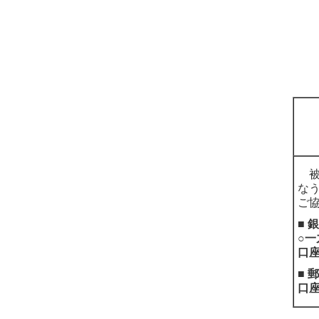
被
な
ご
■ 
○一
口
■ 
口