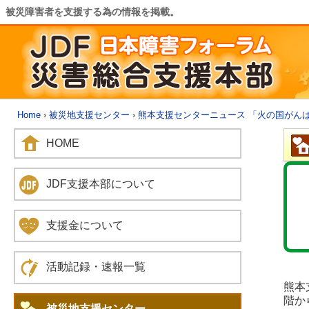
被災障害者を支援する為の情報を掲載。
Home
›
被災地支援センター
›
熊本支援センターニュース 「火の国がん
HOME
JDF支援本部について
支援金について
活動記録・速報一覧
熊本
階から
被災地支援センター