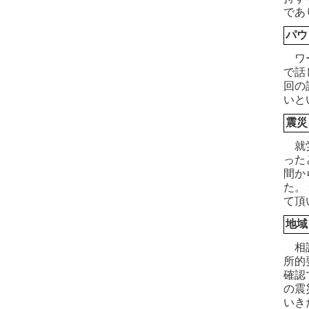
であ
パウ
ワー
で話
回の
いと
震災
就労
った
間か
た。
て頂
地域
相談
所的
確認
の震
いき