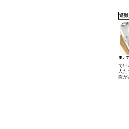
避難
てい
人た
障が