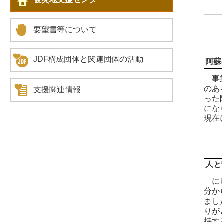
要望書等について
JDF構成団体と関連団体の活動
阿蘇
事業
のあ
支援関連情報
った
にな
現在
人と
にし
分か
まし
りが
持す