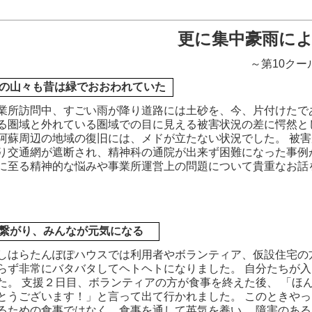
更に集中豪雨によ
～第10クー
の山々も昔は緑でおおわれていた
所訪問中、すごい雨が降り道路には土砂を、今、片付けたであ
る圏域と外れている圏域での目に見える被害状況の差に愕然と
阿蘇周辺の地域の復旧には、メドが立たない状況でした。 被
り交通網が遮断され、精神科の通院が出来ず困難になった事例
に至る精神的な悩みや事業所運営上の問題について貴重なお話
繋がり、みんなが元気になる
はらたんぽぽハウスでは利用者やボランティア、仮設住宅の方
らず非常にバタバタしてヘトヘトになりました。 自分たちが
た。 支援２日目、ボランティアの方が食事を終えた後、 「ほ
とうございます！」と言って出て行かれました。 このときやっ
るための食事ではなく、食事を通して英気を養い、 障害のあ