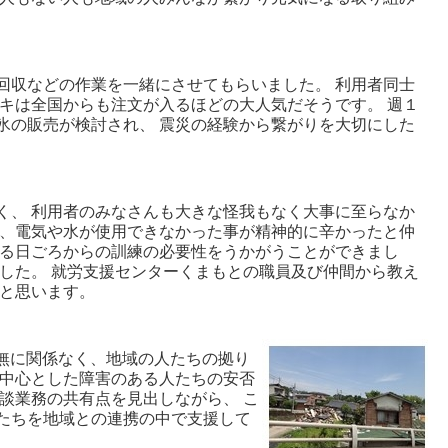
収などの作業を一緒にさせてもらいました。 利用者同士
キは全国からも注文が入るほどの大人気だそうです。 週１
氷の販売が検討され、 震災の経験から繋がりを大切にした
、 利用者のみなさんも大きな怪我もなく大事に至らなか
に、電気や水が使用できなかった事が精神的に辛かったと仲
する日ごろからの訓練の必要性をうかがうことができまし
した。 就労支援センターくまもとの職員及び仲間から教え
いと思います。
有無に関係なく、地域の人たちの拠り
を中心とした障害のある人たちの安否
談業務の共有点を見出しながら、 こ
たちを地域との連携の中で支援して