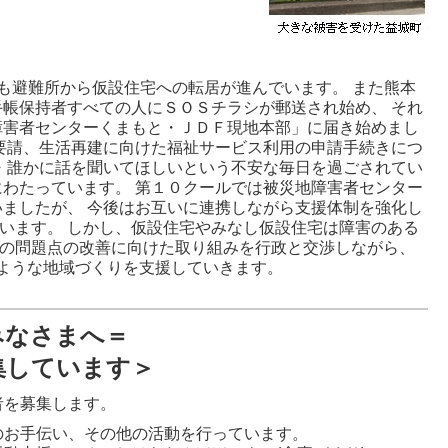
も避難所から仮設住宅への転居が進んでいます。 また熊本
帳保持者すべての人にＳＯＳチラシが郵送され始め、 それ
障害者センターくまもと・ＪＤＦ現地本部」に届き始めまし
要請、生活再建に向けた福祉サービス利用の申請手続きにつ
・誰かに話を聞いてほしいという不安な毎日を過ごされてい
わたっています。 第１０クールでは被災地障害者センター
ましたが、 今後はお互いに連携しながら支援体制を強化し
います。 しかし、仮設住宅やみなし仮設住宅は障害のある
その問題点の改善に向けた取り組みを行政と交渉しながら、
ような地域づくりを支援していきます。
みなさまへ＝
集しています＞
者を募集します。
のお手伝い、その他の活動を行っています。