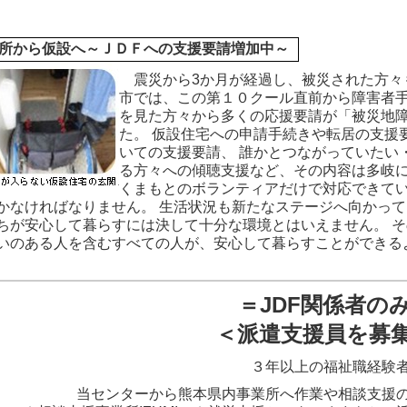
所から仮設へ～ＪＤＦへの支援要請増加中～
震災から3か月が経過し、被災された方々
市では、この第１０クール直前から障害者手
を見た方々から多くの応援要請が「被災地
た。 仮設住宅への申請手続きや転居の支援
いての支援要請、 誰かとつながっていたい
る方々への傾聴支援など、その内容は多岐に
くまもとのボランティアだけで対応できてい
かなければなりません。 生活状況も新たなステージへ向かって
ちが安心して暮らすには決して十分な環境とはいえません。 
いのある人を含むすべての人が、安心して暮らすことができる
＝JDF関係者の
＜派遣支援員を募
３年以上の福祉職経験
当センターから熊本県内事業所へ作業や相談支援