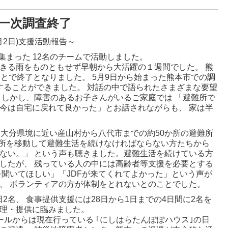
一次調査終了
月2日)支援活動報告～
集まった 12名のチームで活動しました。
きる雨をものともせず早朝から大活躍の１週間でした。 熊
とで終了となりました。 5月9日から始まった熊本市での調
と対話することができました。 対話の中で語られたさまざまな要望
 しかし、障害のあるお子さんがいるご家庭では 「避難所で
今は自宅に戻れて良かった」とお話されながらも、 家は半
 大分県境に近い産山村から八代市までの約50か所の避難所
難所を移動して避難生活を続けなければならない方たちから
ない。」 という声も聴きました。避難生活を続けている方
したが、 残っている人の中には高齢者等支援を必要とする
を聞いてほしい」「JDFが来てくれてよかった」という声が
、 ボランティアの方が体制をとれないとのことでした。
2名、 食事提供支援には28日から1日までの4日間に2名を
調理・提供に臨みました。
ールからは現在行っている ｢にしはらたんぽぽハウス｣の日