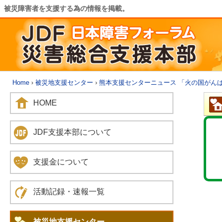
被災障害者を支援する為の情報を掲載。
Home
›
被災地支援センター
›
熊本支援センターニュース 「火の国がん
HOME
JDF支援本部について
支援金について
活動記録・速報一覧
被災地支援センター