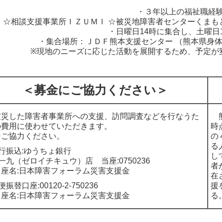
・３年以上の福祉職経験
☆相談支援事業所ＩＺＵＭＩ ☆被災地障害者センターくまもと
・日曜日14時に集合し、土曜日
・集合場所：ＪＤＦ熊本支援センター （熊本県身
※現地のニーズに応じた活動を展開するため、予定が
＜募金にご協力ください＞
災した障害者事業所への支援、訪問調査などを行なうた
熊
の費用に使わせていただきます。
時
ひご協力ください。
の
る
行振込:ゆうちょ銀行
し
九（ゼロイチキュウ）店 当座:0750236
者
座名:日本障害フォーラム災害支援金
在
便振替口座:00120-2-750236
援
座名:日本障害フォーラム災害支援金
る