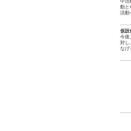
中活
動と
活動
仮設
今後
対し
なげ