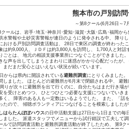
熊本市の戸別訪問
～第8クール(6月26日～7
クールは、岩手･埼玉･神奈川･愛知･滋賀･大阪･広島･福岡から
洪水警報や土砂災害警報が連日のように発令される中、 降りし
における戸別訪問調査活動は、 28日で東区の調査が終わったこ
象は約9,000人、ＪＤＦは約3,800人を訪問し、 1,700人
りごとは、 地元の相談支援事業所につなぐことができました。
きな声を出してしまうとまわりに迷惑がかかり心配だったが、 
、まだまだ安心とはいえない状況が続いています。
日からは県内に開設されている
避難所調査
にとりくみました。
問しました。 ほとんどの避難所が6月末で閉鎖される中、 避
「周りが次々に避難所を出て行くのに、自分たちはまだ行き場が
安を受けとめつつ、 ひとつひとつ必要な支援につないでいきま
多く、 障害のある人も一定数はいるようでした。 また、「話
ったので、 傾聴ボランティアにつなげることを模索しましたが
はらたんぽぽハウス
の日中活動支援は27日から1日までの毎日
しました。 派遣スタッフでメニューから試行錯誤で工夫して
ールで訪問調査活動と避難所調査活動が終了したため、 第9ク