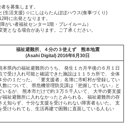
者を募集します。
(生活支援) ☆にしはらたんぽぽハウス(食事づくり)
12時に出発となります。
体障がい者福祉センター1階・プレイルーム）
変更となる場合があります。ご了承ください。
福祉避難所、４分の３使えず 熊本地震
(Asahi Digital) 2016年6月30日
本県内の福祉避難所のうち、 発生１カ月半後の６月１日
点で受け入れ可能と確認できた施設は１１５カ所で、 全体
４分の１だった。 「要支援者」名簿に市町村が登録してい
人数について、 県危機管理防災課は「把握していない」と
ているが、 熊本市だけで約３万５千人いて、 大半の要支援
が福祉避難所に入れなかったとみられる。 福祉避難所の存
さえ知らず、十分な支援を受けられない障害者もいた。 支
を受けられても、生活再建で困難に直面している人もい
。