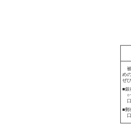
被
め
ぜ
■銀
○一
口
■郵
口