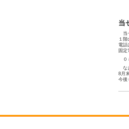
当
当セ
１階
電話
固定
０８
なお
8月
今後