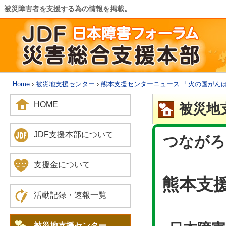
被災障害者を支援する為の情報を掲載。
Home
›
被災地支援センター
›
熊本支援センターニュース 「火の国がん
HOME
被災地
JDF支援本部について
つながろ
支援金について
熊本支
活動記録・速報一覧
被災地支援センター