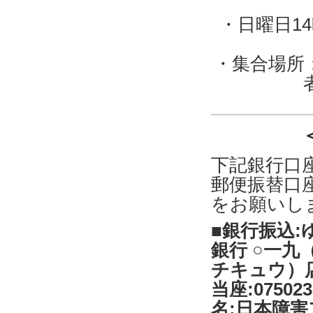
・日曜日1
・集合場所
下記銀行口
郵便振替口
をお願いし
■銀行振込:
銀行 ○一九
チキュウ）
当座:07502
名:日本障