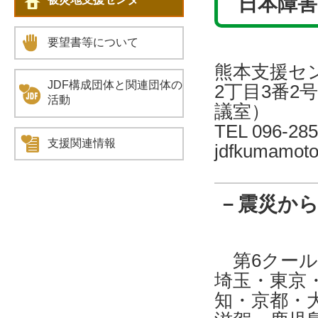
日本障害
要望書等について
熊本支援セン
JDF構成団体と関連団体の
2丁目3番2
活動
議室）
TEL 096-28
支援関連情報
jdfkumamot
－震災から
第6クール
埼玉・東京
知・京都・