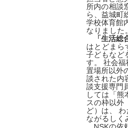
所内の相談窓
ら、益城町
学校体育館
なりました
「生活総
はとどまら
子どもなど
す。 社会
置場所以外
談された内
談支援専門
しては「熊
スの枠以外
ど）は、 
ながるしく
NSKの依