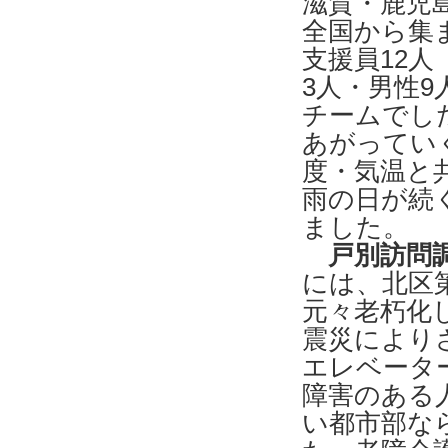
滋賀・鹿児
全国から集
支援員12人
3人・男性9
チームでし
あがってい
度・気温と
雨の日が続
ました。
戸別訪問
には、北区
元々老朽化
震災により
エレベータ
障害のある
い都市部な