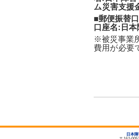
ム災害支援
■郵便振替口座:
口座名:日
※被災事業
費用が必要
日本障
〒162-00