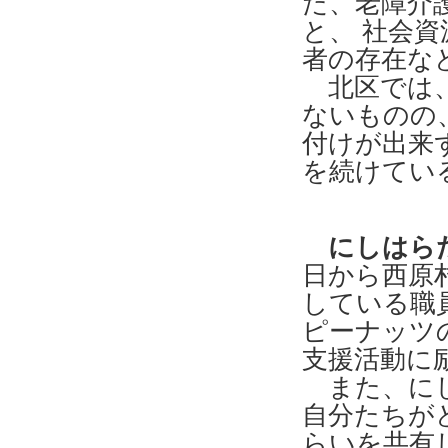
た、老障介
と、 社会
者の存在な
北区では、
ないものの
付けが出来
を続けてい
にしはら
日から西原
している職
ピーナッツ
支援活動に
また、にし
自分たちが
らいを共有