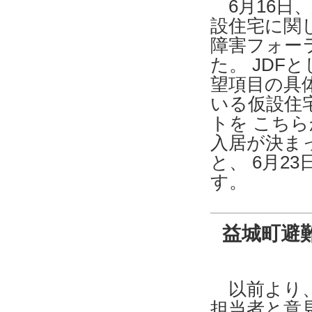
6月16日
設住宅に関し
障害フォー
た。 JD
望項目の具
いる仮設住
トを こち
入居が決ま
と、 6月
す。
益城町避
以前より、
担当者と意