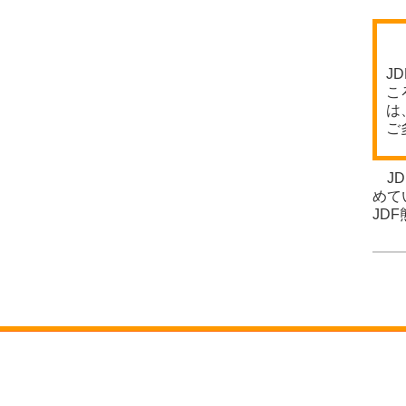
J
こ
は
ご
JD
めて
JD