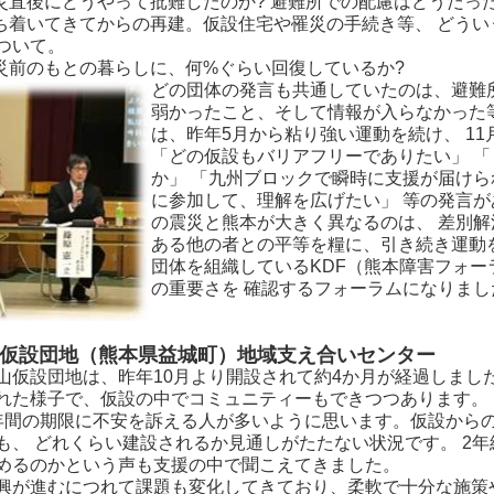
発災直後にどうやって批難したのか? 避難所での配慮はどうだっ
落ち着いてきてからの再建。仮設住宅や罹災の手続き等、 どう
ついて。
被災前のもとの暮らしに、何%ぐらい回復しているか?
どの団体の発言も共通していたのは、避難
弱かったこと、そして情報が入らなかった
は、昨年5月から粘り強い運動を続け、 1
「どの仮設もバリアフリーでありたい」 
か」 「九州ブロックで瞬時に支援が届けら
に参加して、理解を広げたい」 等の発言が
の震災と熊本が大きく異なるのは、 差別解
ある他の者との平等を糧に、引き続き運動を
団体を組織しているKDF（熊本障害フォー
の重要さを 確認するフォーラムになりまし
仮設団地（熊本県益城町）地域支え合いセンター
仮設団地は、昨年10月より開設されて約4か月が経過しました
れた様子で、仮設の中でコミュニティーもできつつあります。
間の期限に不安を訴える人が多いように思います。仮設から
も、 どれくらい建設されるか見通しがたたない状況です。 2
めるのかという声も支援の中で聞こえてきました。
が進むにつれて課題も変化してきており、柔軟で十分な施策