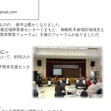
mail.com
のの、 後半は暖かくなりました。
被災地障害者センターくまもと、 御船町木倉地区地域支え
（熊本障害フォーラム）主催のフォーラムがありましたの
めに～
おいて、約50人の
F熊本支援センタ
た。