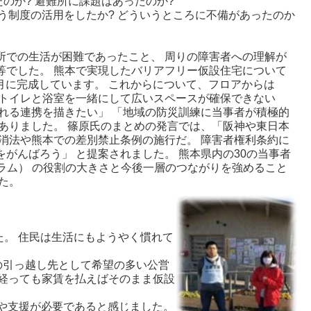
たのか? 避難所に課題はあったのか?
いう制度の活用をしたか? どういうところに不備があったのか
所での生活が困難であったこと、 周りの障害者への理解が
等でした。 熊本で実現したバリアフリー仮設住宅について
1月に完成しています。 これからについて、フロアからは
「トイレと浴室を一緒にして広いスペースが確保できない
れる連携を描きたい」 「地域の防災訓練に当事者が積極的
ありました。 篠原氏のまとめの発言では、「阪神や東日本
消法や熊本での差別禁止条例の施行だ。 障害者権利条約に
がんばろう」 と提案されました。 熊本県内の30の当事者
ラム） の役割の大きさと今後一層のつながりを強めること
た。
。 住民は生活にもようやく慣れて
の引っ越し先として希望の多い公営
年経っても家賃を払えばそのまま仮設
や支援が必要であると感じました。