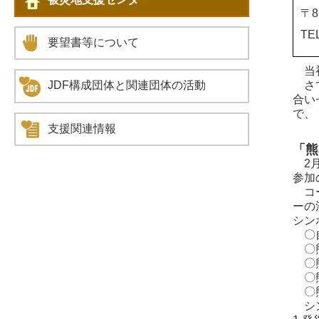
〒8
TE
要望書等について
当初
さて
JDF構成団体と関連団体の活動
合い
で、
支援関連情報
「熊
2月
参加
コー
ーの
シン
〇自
〇熊
〇熊
〇熊
〇熊
シン