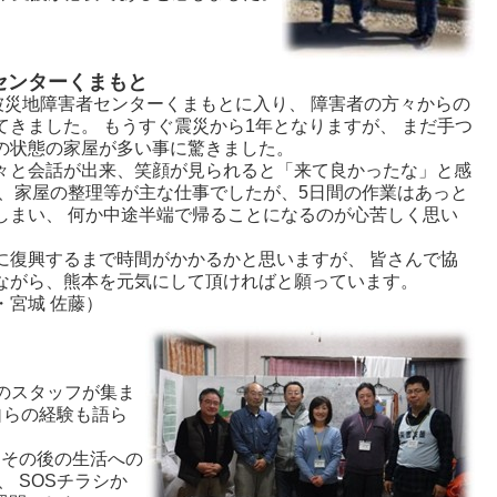
センターくまもと
被災地障害者センターくまもとに入り、 障害者の方々からの
てきました。 もうすぐ震災から1年となりますが、 まだ手つ
の状態の家屋が多い事に驚きました。
と会話が出来、笑顔が見られると「来て良かったな」と感
越、家屋の整理等が主な仕事でしたが、5日間の作業はあっと
しまい、 何か中途半端で帰ることになるのが心苦しく思い
復興するまで時間がかかるかと思いますが、 皆さんで協
ながら、熊本を元気にして頂ければと願っています。
・宮城 佐藤）
のスタッフが集ま
自らの経験も語ら
とその後の生活への
 SOSチラシか