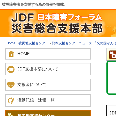
被災障害者を支援する為の情報を掲載。
Home
›
被災地支援センター
›
熊本支援センターニュース 「火の国がん
HOME
JDF支援本部について
支援金について
活動記録・速報一覧
J
被災地支援センター