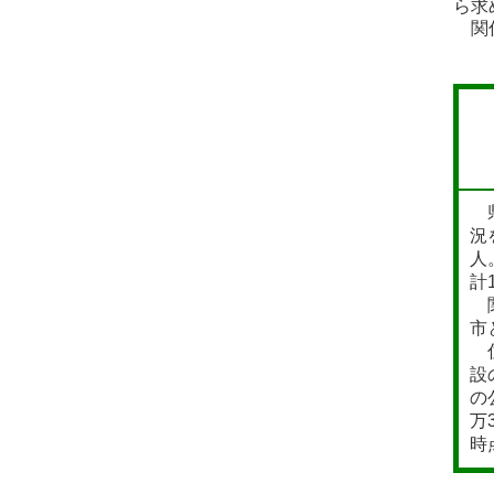
ら求
関係
県
況
人
計
関
市
住
設
の
万
時