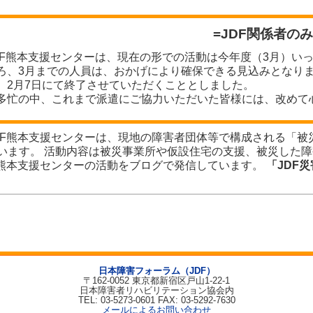
=JDF関係者の
DF熊本支援センターは、現在の形での活動は今年度（3月）い
ろ、3月までの人員は、おかげにより確保できる見込みとなりま
、2月7日にて終了させていただくこととしました。
多忙の中、これまで派遣にご協力いただいた皆様には、改めて
F熊本支援センターは、現地の障害者団体等で構成される「被
います。 活動内容は被災事業所や仮設住宅の支援、被災した
F熊本支援センターの活動をブログで発信しています。
「JDF
日本障害フォーラム（JDF）
〒162-0052 東京都新宿区戸山1-22-1
日本障害者リハビリテーション協会内
TEL: 03-5273-0601 FAX: 03-5292-7630
メールによるお問い合わせ