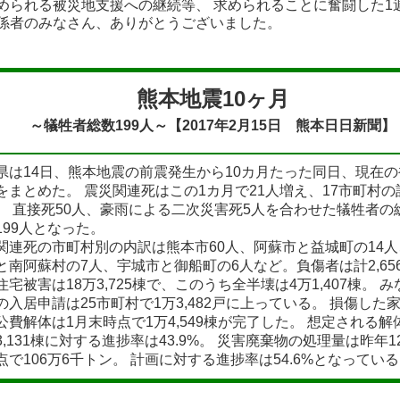
められる被災地支援への継続等、 求められることに奮闘した1
者のみなさん、ありがとうございました。
熊本地震10ヶ月
～犠牲者総数199人～【2017年2月15日 熊本日日新聞】
は14日、熊本地震の前震発生から10カ月たった同日、現在の
をまとめた。 震災関連死はこの1カ月で21人増え、17市町村の計
。 直接死50人、豪雨による二次災害死5人を合わせた犠牲者の
199人となった。
連死の市町村別の内訳は熊本市60人、阿蘇市と益城町の14人
と南阿蘇村の7人、宇城市と御船町の6人など。負傷者は計2,65
宅被害は18万3,725棟で、このうち全半壊は4万1,407棟。 
の入居申請は25市町村で1万3,482戸に上っている。 損傷した
公費解体は1月末時点で1万4,549棟が完了した。 想定される解
3,131棟に対する進捗率は43.9%。 災害廃棄物の処理量は昨年1
点で106万6千トン。 計画に対する進捗率は54.6%となってい