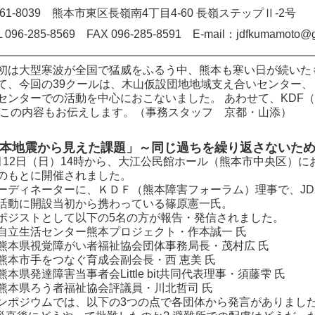
61-8039 熊本市東区長嶺南4丁目4-60 長嶺ステップⅡ-2号
L 096-285-8569 FAX 096-285-8591 E-mail：jdfkumamoto@g
は大型寒波が全国で猛威をふるう中、熊本も寒い日が続いたも
、今回の39クールは、木山仮設団地地域支え合いセンター、 
センターでの活動を中心におこないました。 あわせて、KDF
 この内容もお伝えします。（事務スタッフ 京都・山添）
本地震から見えた課題」～同じ過ちを繰り返さないた
12日（日）14時から、大江公民館ホール（熊本市中央区）に
のもとに開催されました。
ディネーターに、ＫＤＦ（熊本障害フォーラム）理事で、JD
活動に開設当初から携わっている篠原憲一氏。
ポジストとして以下の5名の方が報告・発信されました。
立生活センター熊本プロジェクト・作本誠一 氏
本県視覚障がい者福祉協会団体事務局長・茂村広 氏
本市手をつなぐ育成会副会長・西 恵美 氏
本県発達障害当事者会Little bit共同代表理事・須藤雫 氏
本県ろう者福祉協会評議員・川北哲司 氏
ポジウムでは、以下の3つの点で各団体から発言がありまし