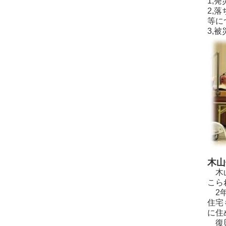
1,
2,
等に
3,
木山
木山
こら
2年
住宅
に住
復興