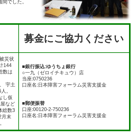
週間でした。
募金にご協力ください
被災状
144
■銀行振込:ゆうちょ銀行
総数は
○一九（ゼロイチキュウ）店
当座:0750236
、 宇土
口座名:日本障害フォーラム災害支援金
6人。
みなし仮
■
郵便振替
家屋など
口座:00120-2-750236
体総数3
口座名:日本障害フォーラム災害支援金
2月末
る。