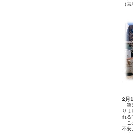
（宮
2月
第3
りま
れる
この
不安