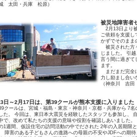
城 太田・兵庫 松原）
被災地障害者
2月13日より
ご依頼を支援し
かずでそのまま
被災された方々
じました。 引
言う間に過ぎて
ます。
まだまだ完全に
力し励まし合い
（神奈川 吉田
13日～2月17日は、第39クールが熊本支援に入りました
9クールは、宮城・福島・東京・神奈川・京都・兵庫から 7名
した。 今回は、東日本大震災を経験したスタッフも参加し、 
中で、改めて私たちの支援の意味や役割を確認しあいました。
1週間、仮設住宅の訪問活動の中でだされた 2年の入居期限
、 障害のある子どもさんの進路への母親の不安やJDFへの期待、