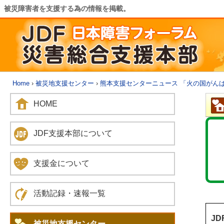
被災障害者を支援する為の情報を掲載。
Home
›
被災地支援センター
›
熊本支援センターニュース 「火の国がん
HOME
JDF支援本部について
支援金について
活動記録・速報一覧
J
被災地支援センター