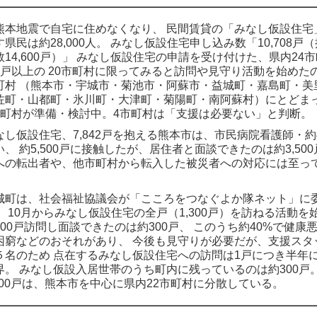
本地震で自宅に住めなくなり、 民間賃貸の「みなし仮設住宅
す県民は約28,000人。 みなし仮設住宅申し込み数「10,708戸
数14,600戸）」 みなし仮設住宅の申請を受け付けた、県内24
3戸以上の 20市町村に限ってみると訪問や見守り活動を始めた
町村 （熊本市・宇城市・菊池市・阿蘇市・益城町・嘉島町・美
佐町・山都町・氷川町・大津町・菊陽町・南阿蘇村）にとどま
市町村が準備・検討中。4市町村は「支援は必要ない」と判断。
なし仮設住宅、7,842戸を抱える熊本市は、市民病院看護師・約
い、 約5,500戸に接触したが、居住者と面談できたのは約3,500
への転出者や、他市町村から転入した被災者への対応には至っ
。
城町は、社会福祉協議会が「こころをつなぐよか隊ネット」に
、 10月からみなし仮設住宅の全戸（1,300戸）を訪ねる活動を
500戸訪問し面談できたのは約300戸、 このうち約40%で健康
困窮などのおそれがあり、 今後も見守りが必要だが、支援スタ
５名のため 点在するみなし仮設住宅への訪問は1戸につき半年に
界。 みなし仮設入居世帯のうち町内に残っているのは約300戸。
,000戸は、熊本市を中心に県内22市町村に分散している。