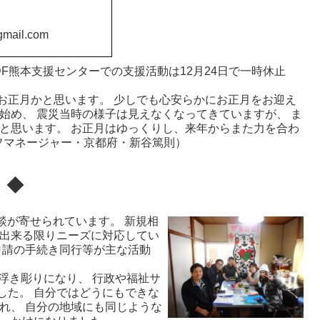
mail.com
DF熊本支援センターでの支援活動は12月24日で一時休止
正月かと思います。 少しでも心安らかにお正月をお迎え
始め、 震災当時の様子は見えなくなってきていますが、 ま
と思います。 お正月はゆっくりし、来年からまた力を合わ
ッフマネージャー・京都府・新谷篤則）
！◆
談が寄せられています。 新規相
で出来る限りニーズに対応してい
申請の手続き同行等が主な活動
浮き彫りになり、 行政や福祉サ
した。 自分ではどうにもできな
れ、 自分の地域にも同じような