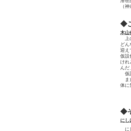
潜在
（神
◆
木山
上の
どん
迎え
仮設
けれ
んだ
仮設
また
体に
◆
にし
にし