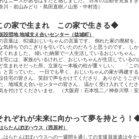
的なニーズがあるはずだと感じました。 日常の活動を見直す
奈川・岩山みどり・島田直樹／山形・中村浩）
この家で生まれ この家で生きる◆
仮設団地 地域支え合いセンター（益城町）
言葉は、82歳おじいちゃんの言葉です。 倒れた家の廃材を
な気持ちでのこぎりを引いていたのだろうと思うのです。 し
てくれました。 傾いた納屋で一人生活しているおじいちゃん。
住宅には、家族がいるけれど、おじいちゃんが生活しているの
ど生まれそだった所。立派な一本板の柱が重々しい。 「この
」と言っていた。 一日でも早く、おじいちゃんの家が再建す
住宅の皆さん、笑顔で声をかけてくださり、ありがとうござ
、地域支え合いセンターの皆さん、 温かく受け入れてくださ
気を付けてくださいませ。 （大阪府：石本悦二／神奈川県：
それぞれが未来に向かって夢を持とう！
はらたんぽぽハウス（西原村）
はらたんぽぽハウスへの一週間を通しての支援員派遣は今クー