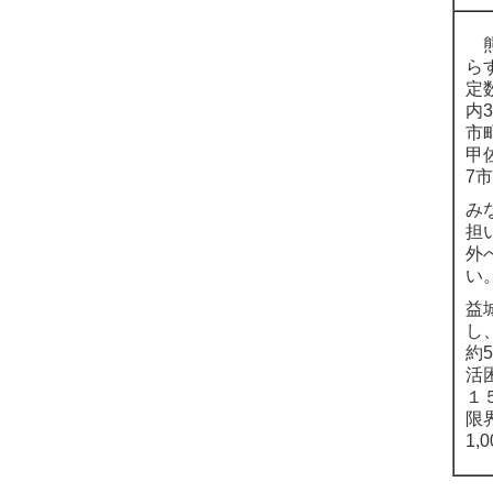
熊
ら
定
内
市
甲
7
み
担
外
い
益
し
約
活
１
限
1