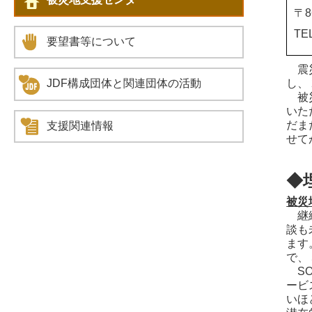
〒8
TE
要望書等について
震災
し、
JDF構成団体と関連団体の活動
被災
いた
だま
支援関連情報
せて
◆
被災
継続
談も
ます
で、
SO
ービ
いほ