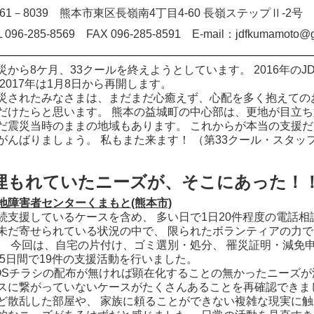
61－8039 熊本市東区長嶺南4丁目4-60 長嶺ステップⅡ-2号
L 096-285-8569 FAX 096-285-8591 E-mail：jdfkumamoto@g
から8ケ月、33クールを終えようとしています。 2016年のJ
 2017年は1月8日から再開します。
されたみなさまは、まだまだ心癒えず、心配を多く抱えてのお
だけたらと思います。 熊本の益城町の中心部は、更地が目立ち
だ震災当時のままの地域もあります。 これからが本当の支援だ
がんばりましょう。 私もまた来ます！ （第33クール・スタ
埋もれていたニーズが、そこにあった！
地障害者センターくまもと(熊本市)
支援しているケースを含め、 多い日で1日20件程度の電話相
未だ寄せられている状況の中で、 限られたボランティアの力
。 今回は、自宅の片付け、ゴミ選別・処分、 罹災証明・減免
 5日間で19件の支援活動を行いました。
Sチラシの配布が無ければ顕在化することの無かったニーズが
スに繋がっていないケースがたくさんあることを再確認できま
ど散乱した部屋や、 家族に頼ることができない複雑な現実に触