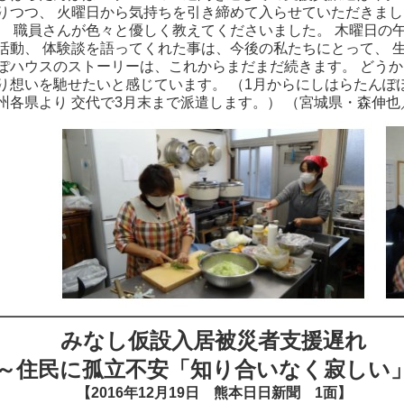
りつつ、 火曜日から気持ちを引き締めて入らせていただきまし
、 職員さんが色々と優しく教えてくださいました。 木曜日の
活動、 体験談を語ってくれた事は、今後の私たちにとって、 
ぽハウスのストーリーは、これからまだまだ続きます。 どうか
り想いを馳せたいと感じています。 （1月からにしはらたんぽ
州各県より 交代で3月末まで派遣します。） （宮城県・森伸
みなし仮設入居被災者支援遅れ
～住民に孤立不安「知り合いなく寂しい
【2016年12月19日 熊本日日新聞 1面】