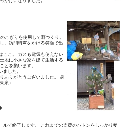
きっかけになりました。
、のこぎりを使用して薪つくり。
かし、訪問時声をかける笑顔で出
はここ。 ガスも電気も使えない
土地に小さな家を建て生活する
ることを願います。
いました。
りありがとうございました。 身
安東泉）
◆
ルで終了します。 これまでの支援のバトンをしっかり受