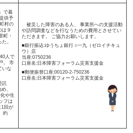
」で暮
（提供予
市町村の
被災した障害のある人、 事業所への支援活動
のは９
や訪問調査などを行なうための費用とさせてい
里町・
ただきます。 ご協力お願いします。
った。
■銀行振込:ゆうちょ銀行 ○一九（ゼロイチキュ
ウ）店
40人で
当座:0750236
戸。 市
口座名:日本障害フォーラム災害支援金
ていな
■郵便振替口座:00120-2-750236
口座名:日本障害フォーラム災害支援金
委託
始め、
悪化や生
ッフは
1回が
 約