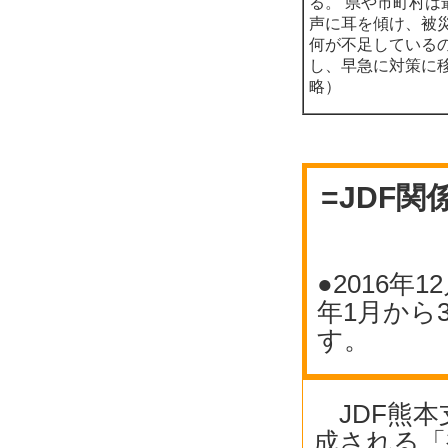
る。 県や市町村は
声に耳を傾け、被
何が不足している
し、早急に対策に
略）
=JDF
●2016年
年1月から
す。
JDF熊本
成される「