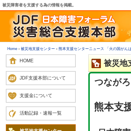
被災障害者を支援する為の情報を掲載。
Home
›
被災地支援センター
›
熊本支援センターニュース 「火の国がん
HOME
被災地
JDF支援本部について
つながろ
支援金について
熊本支
活動記録・速報一覧
被災地支援センター