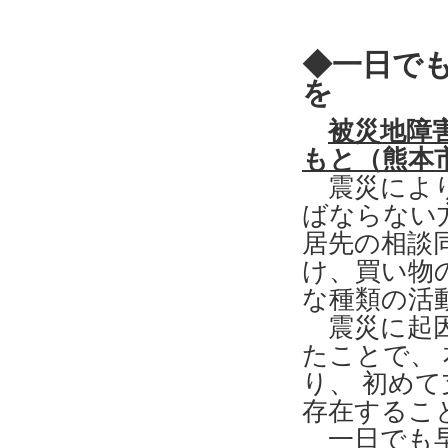
◆一日で
を
被災地障
もと（熊本
震災により
ばならない
居先の相談
け、買い物
な種類の活
震災に起因
たことで、
り、 初め
存在するこ
一日でも早