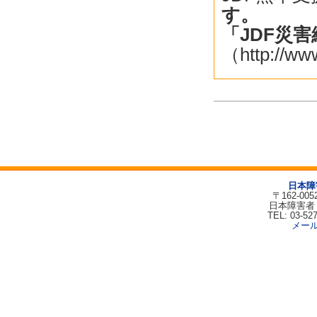
す。
「JDF災
（http://ww
日本障
〒162-00
日本障害者
TEL: 03-52
メー