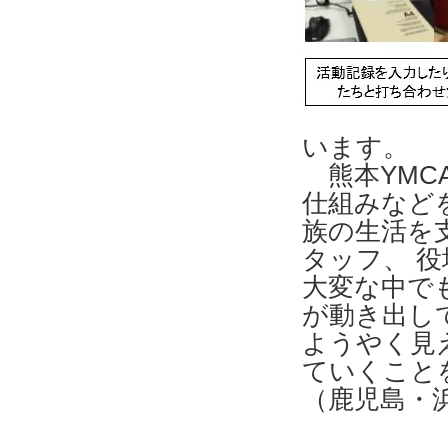
います。
熊本YMC
仕組みなど
族の生活を
タッフ、 
大変な中で
が動き出し
ようやく見
ていくこと
（鹿児島・