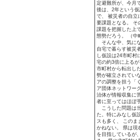
定避難所が、今月で
後は、2年という
で、 被災者の自立
要課題となる。 そ
課題を把握した上
態勢だろう。 （中
そんな中、気にな
自宅で暮らす被災者
し仮設は24市町村
宅の約3倍に上るが
市町村から転出し
勢が確立されていな
アの調整を担う「
ア団体ネットワーク
治体が情報収集に苦
者に至ってはほぼ
こうした問題は当
た。特にみなし仮
スも多く、 このま
かねない。 県は現
を目指しているが、