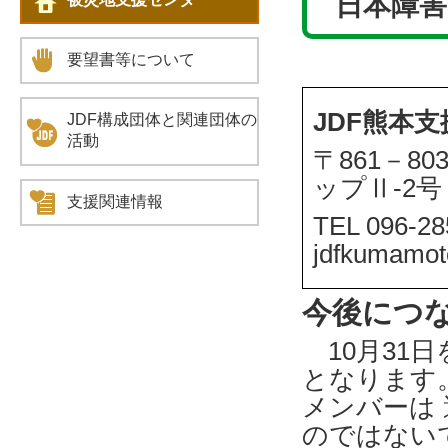
日本障害
要望書等について
JDF熊本
JDF構成団体と関連団体の
活動
〒861－8
ップⅡ-2号
支援関連情報
TEL 096-2
jdfkumamo
今後につ
10月31
となります。
メンバーは
のではない