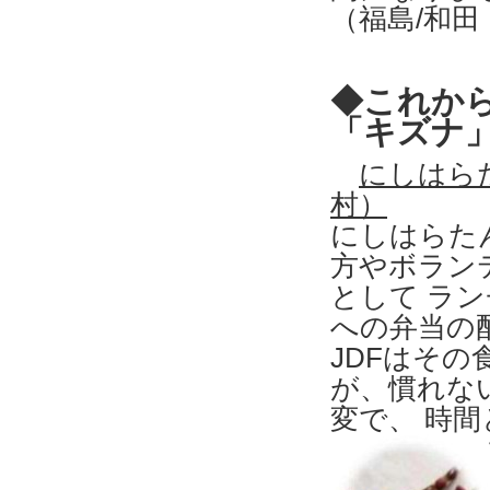
（福島/和田
◆これか
「キズナ
にしはら
村）
にしはらた
方やボラン
として ラ
への弁当の
JDFはそ
が、慣れな
変で、 時