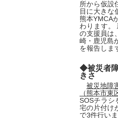
所から仮設住
目に大きな
熊本YMC
わります。 
の支援員は
崎・鹿児島
を報告しま
◆被災者
きさ
被災地障
（熊本市東
SOSチラ
宅の片付け
で3件行い