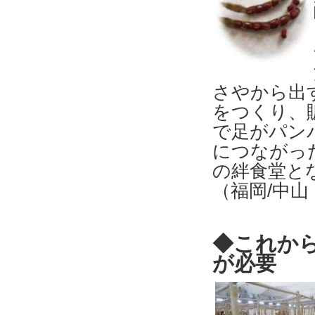
さやから出
をつくり、
で足がパン
につながっ
の絆食堂と
（福岡/中山
◆これから
が必要