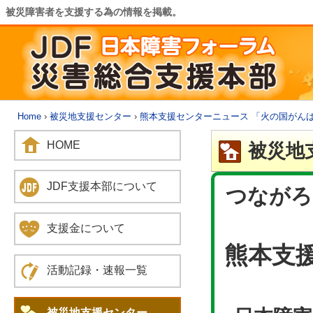
被災障害者を支援する為の情報を掲載。
Home
›
被災地支援センター
›
熊本支援センターニュース 「火の国がん
HOME
被災地
JDF支援本部について
つながろ
支援金について
熊本支
活動記録・速報一覧
被災地支援センター