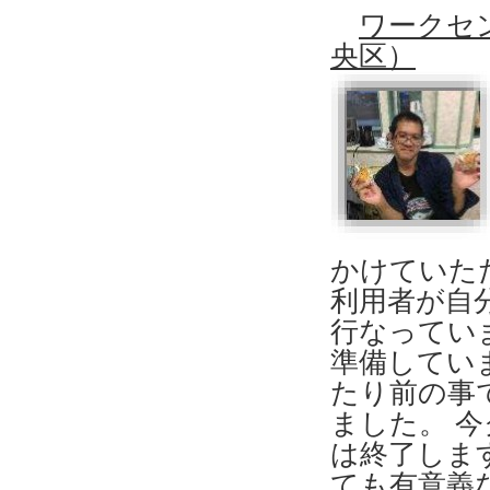
ワークセ
央区）
かけていた
利用者が自
行なってい
準備してい
たり前の事
ました。 
は終了しま
ても有意義