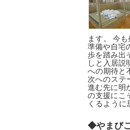
ます。 今
準備や自宅
歩を踏み出
しと入居説
への期待と
次へのステ
進む先に明
の支援にこ
くるように思
◆やまび