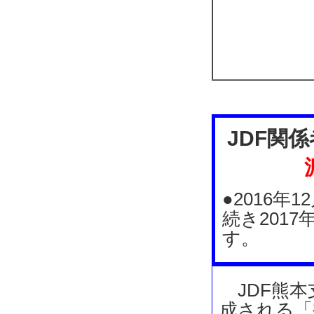
JDF関
●2016
続き201
す。
JDF熊本
成される「