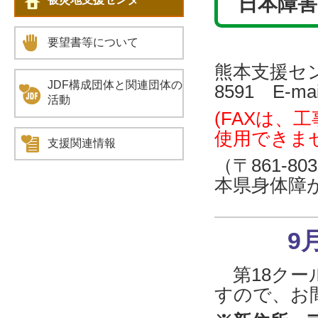
日本障害
要望書等について
熊本支援センター
JDF構成団体と関連団体の
8591 E-mai
活動
(FAXは、
使用できま
支援関連情報
（〒861-
本県身体障
9
第18クー
すので、お