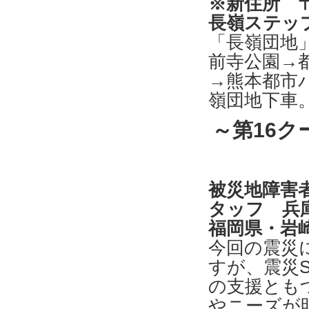
※新住所 〒
長嶺ステッ
「長嶺団地
前寺公園→
→熊本都市
嶺団地下車
～第16ク
被災地障害
タッフ 兵
福岡県・岩
今回の震災
すが、震災
の支援とも
やニーズが