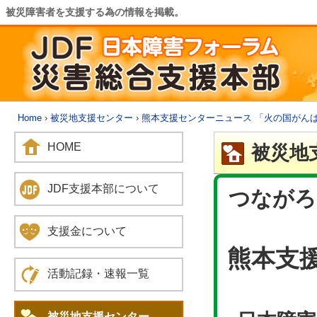
被災障害者を支援する為の情報を掲載。
Home
›
被災地支援センター
›
熊本支援センターニュース 「火の国がん
HOME
被災地
JDF支援本部について
つながろ
支援金について
熊本支
活動記録・速報一覧
被災地支援センター