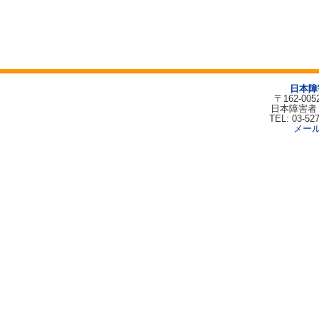
日本障
〒162-00
日本障害者
TEL: 03-52
メー