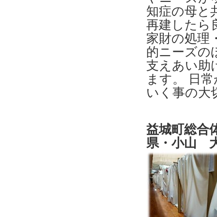
知症の母と
再建したら
家財の処理
的ニーズの
支えあい助
ます。 日
いく事の大
益城町総合
県・小山 