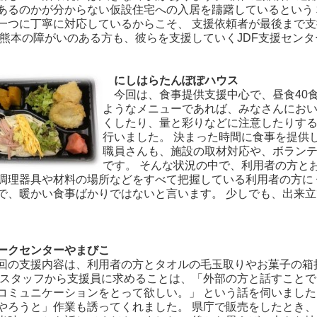
あるのかが分からない仮設住宅への入居を躊躇しているという 
一つに丁寧に対応しているからこそ、 支援依頼者が最後まで
 熊本の障がいのある方も、彼らを支援していくJDF支援センタ
にしはらたんぽぽハウス
今回は、食事提供支援中心で、昼食40食
ようなメニューであれば、みなさんにおい
くしたり、量と彩りなどに注意したりする
行いました。 決まった時間に食事を提供
職員さんも、施設の取材対応や、ボランテ
です。 そんな状況の中で、利用者の方と
調理器具や材料の場所などをすべて把握している利用者の方に 
で、暖かい食事ばかりではないと言います。 少しでも、出来
クセンターやまびこ
の支援内容は、利用者の方とタオルの毛玉取りやお菓子の箱折
 スタッフから支援員に求めることは、「外部の方と話すことで
コミュニケーションをとって欲しい。」 という話を伺いました
やろうと」作業も誘ってくれました。 県庁で販売をしたとき、