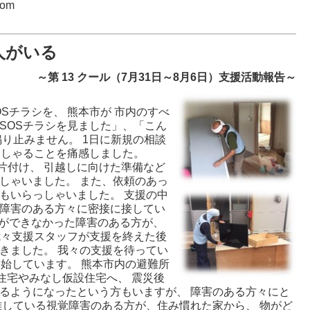
com
人がいる
～第 13 クール（7月31日～8月6日）支援活動報告～
チラシを、 熊本市が 市内のすべ
SOSチラシを見ました」、「こん
り止みません。 1日に新規の相談
っしゃることを痛感しました。
付け、 引越しに向けた準備など
しゃいました。 また、依頼のあっ
もいらっしゃいました。 支援の中
ら障害のある方々に密接に接してい
談ができなかった障害のある方が、
我々支援スタッフが支援を終えた後
きました。 我々の支援を待ってい
開始しています。 熊本市内の避難所
住宅やみなし仮設住宅へ、 震災後
るようになったという方もいますが、 障害のある方々にと
難している視覚障害のある方が、住み慣れた家から、 物がど