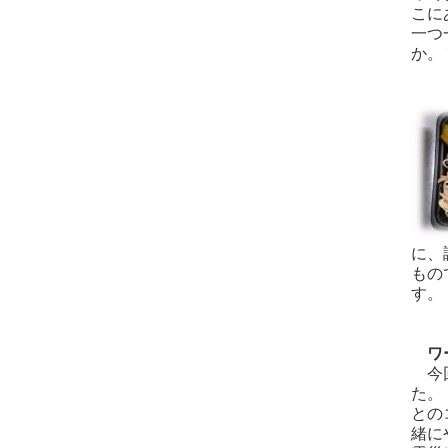
こに
一つ
か。
に、
もの
す。
ワー
今回
た。
との
緒に