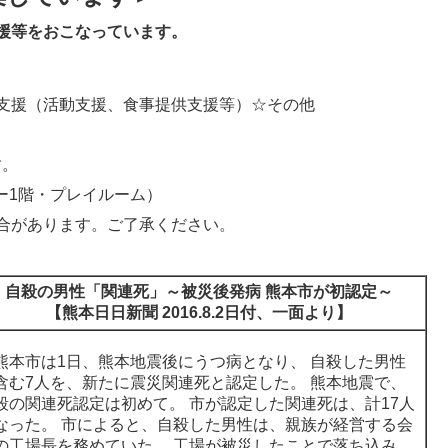
援等をおこなっています。
支援（活動支援、食事提供支援等）☆その他
す。
ー1階・プレイルーム）
合があります。ご了承ください。
自殺の男性「関連死」～被災後発病 熊本市が初認定～
【熊本日日新聞 2016.8.2日付、一面より】
本市は1日、熊本地震後にうつ病となり、 自殺した男性
含む7人を、新たに震災関連死と認定した。 熊本地震で、
殺の関連死認定は初めて。 市が認定した関連死は、計17人
なった。 市によると、自殺した男性は、親族が経営する会
の工場長を務めていた。 工場が被災したことで落ち込み、