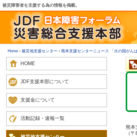
被災障害者を支援する為の情報を掲載。
Home
›
被災地支援センター
›
熊本支援センターニュース 「火の国がん
HOME
JDF支援本部について
支援金について
活動記録・速報一覧
熊本
（〒
被災地支援センター