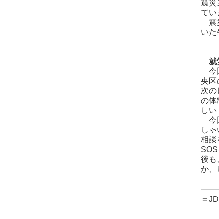
震災
てい
震災
いた
就労
今回
央区
次の
の体
しい
今回
しゃ
相談
SO
後も
か、
＝J