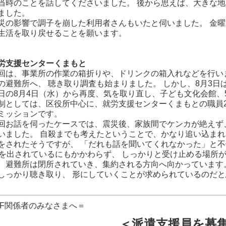
当時のことを話してくださいました。 後から思えば、大きな地
ました。
の影響で調子を崩した利用者さんもいたと伺いました。 金曜
生活を取り戻せることを願います。
支援センターくまもと
は、事業所の作業の箱折りや、ドリンクの箱入れなどを行いまし
の避難所へ、 聴き取り調査も始まりました。 しかし、8月3
日の8月4日（水）から再度、気を取り直し、子ども文化会館、
制としては、区役所中心に、就労支援センターくまもとの職員2
ミッションです。
お話を伺ったケースでは、震災後、家族間でケンカが絶えず、
いました。 自殺までも考えたということで、かなり追い込まれ
をされたそうですが、 「だれも話を聞いてくれなかった」と不
Sを出されているにもかかわらず、 しっかりと受け止める場所
、避難所は閉所されていき、集約される方向へ向かっています
しっかり聴き取り、 形にしていくことが求められているのだ
DF関係者のみなさまへ＝
＜派遣支援員を募