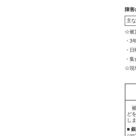
障害
主
☆被
・3
・日
・集
☆現
被
ど
し
■ 
○一