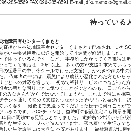
096-285-8569 FAX 096-285-8591 E-mail jdfkumamoto@gmail.
待っている
地障害者センターくまもと
直後から被災地障害者センターくまもとで配布されていたSOS
障がい手帳保持者に郵送を開始して４週間が経過しました。 「
とで困っているんです」など、 事務所にかかってくる電話は 鳴
かってくる電話は、30件以上。 多くの方が支援を求めていら
の猛暑日の中、今クールで行った支援は、がれきや家の中の片
た。 依頼者の中には、震災により病状が悪化された方もいらっ
りごとへの対応を通して、 初めて福祉サービスにつながった方
頼者の新たな困りごとに気づくことができるのも、 日ごろか
DFのみなさんだからではないでしょうか。 これまで誰にも相
Sチラシを通して初めて支援とつながったその思いと喜びは、 
ていく姿を、 最後まで見送ってくださった様子に伺うことがで
がいるのです。 SOSチラシは、益城町の仮設住宅にも掲示を
月15日に閉鎖する見通しとなりました。 避難所の生活から仮設
新たな生活ステージへと進んでいます。 落ち着いて生活ができ
新しい生活環境には大きな 不安があります。 福祉避難所に避