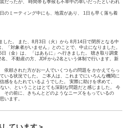
震だったが、 時間帯も季候も不幸中の幸いだったといわれ
日のミーティング中にも、地震があり、 1日も早く落ち着
た。 また、8月3日（火）から 8月14日で閉所となる中
日は、「対象者がいません」とのことで、中止になりました。
5日（金）は、 「はあもに」へ行きました。 聴き取り調査
名、 不動産の方、JDFから2名という体制で行います。新
 依頼された方がお一人でいくつもの問題を かかえてらっ
ている状況でした。 ご本人は、これまでにいろんな機関に
信感をもたれているようでした。 実際に助けを求めて、
がない、ということはとても深刻な問題だと感じました。 今
。 その前に、きちんとどのようなニーズをもっているの
と思います。
集しています＞