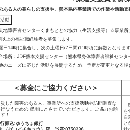
のある人の暮らしの支援や、熊本県内事業所での作業や活動支
な活動
災地障害者センターくまもととの協力（生活支援等）☆事業所
年以上の福祉職経験者を募集します。
曜日14時に集合し、次の土曜日(7日間)11時頃に解散となりま
合場所：JDF熊本支援センター（熊本県身体障害者福祉センタ
地のニーズに応じた活動を展開するため、予定が変更となる場
＜募金にご協力ください＞
災した障害のある人、事業所への支援活動や訪問調査な
熊
を行なうための 費用にとさせていただきます。ご協力お願
を
ます！
自
と
銀行振込:ゆうちょ銀行
九（ゼロイチキュウ）店 当座:0750236
社