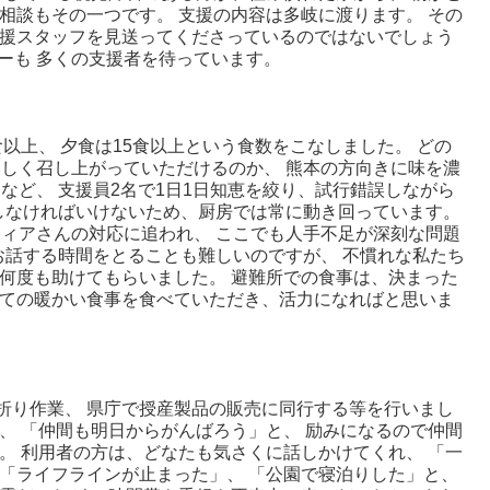
相談もその一つです。 支援の内容は多岐に渡ります。 その
支援スタッフを見送ってくださっているのではないでしょう
ーも 多くの支援者を待っています。
以上、 夕食は15食以上という食数をこなしました。 どの
しく召し上がっていただけるのか、 熊本の方向きに味を濃
など、 支援員2名で1日1日知恵を絞り、試行錯誤しながら
しなければいけないため、厨房では常に動き回っています。
ィアさんの対応に追われ、 ここでも人手不足が深刻な問題
お話する時間をとることも難しいのですが、 不慣れな私たち
何度も助けてもらいました。 避難所での食事は、決まった
立ての暖かい食事を食べていただき、活力になればと思いま
り作業、 県庁で授産製品の販売に同行する等を行いまし
、 「仲間も明日からがんばろう」と、 励みになるので仲間
。 利用者の方は、どなたも気さくに話しかけてくれ、 「一
「ライフラインが止まった」、 「公園で寝泊りした」と、