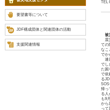
TEL 
要望書等について
JDF構成団体と関連団体の活動
被災
震災
支援関連情報
ての
なこ
でか
連日
でし
た困
で依
るJ
SO
帰っ
る人
も9
から
って