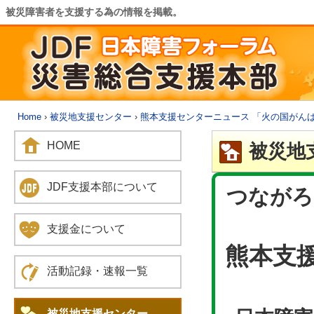
被災障害者を支援する為の情報を掲載。
Home
›
被災地支援センター
›
熊本支援センターニュース 「火の国がん
HOME
被災地
JDF支援本部について
つながろ
支援金について
熊本支
活動記録・速報一覧
被災地支援センター