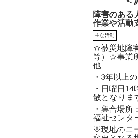
＜
障害のある
作業や活動
主な活動
☆被災地障
等）☆事業
他
・3年以上
・日曜日14
散となりま
・集合場所
福祉センタ
※現地のニ