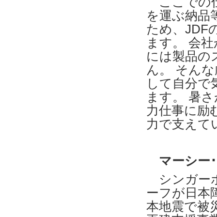
ここでの仕
を運ぶ納品
ため、JD
ます。 会
には製品の
ん。 そん
して自分で
ます。 暑
力仕事に励
力で支えて
マーシー･
シンガーポ
ーフが日本
本地震で被