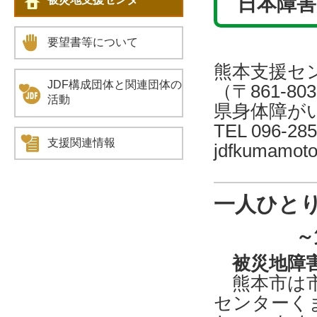
日本障害
要望書等について
熊本支援セ
JDF構成団体と関連団体の
（〒861-
活動
県身体障が
TEL 096-285
支援関連情報
jdfkumamot
一人ひと
～
被災地障害
熊本市は市
センターく