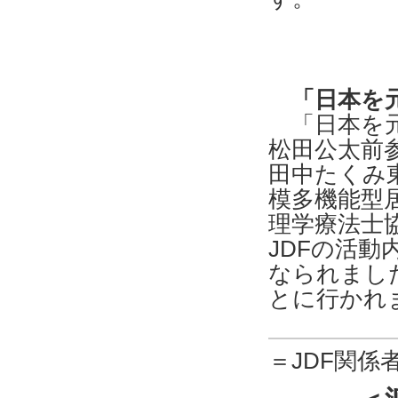
「日本を元
「日本を元
松田公太前
田中たくみ
模多機能型
理学療法士
JDFの活
なられまし
とに行かれ
＝JDF関係