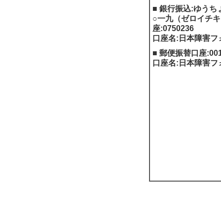
■ 銀行振込:ゆうち
○一九（ゼロイチ
座:0750236
口座名:日本障害フ
■ 郵便振替口座:0012
口座名:日本障害フ