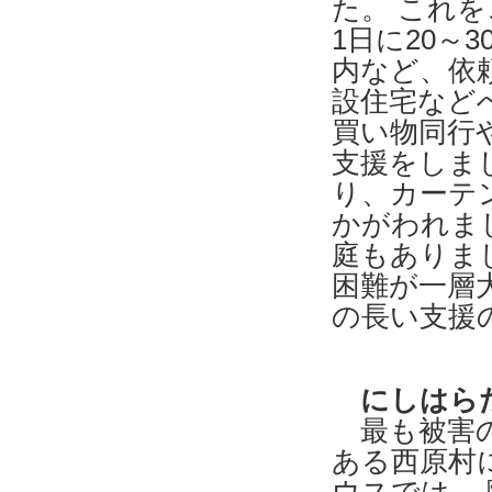
た。 これ
1日に20～
内など、依
設住宅など
買い物同行
支援をしま
り、カーテ
かがわれま
庭もありま
困難が一層
の長い支援
にしはら
最も被害の
ある西原村