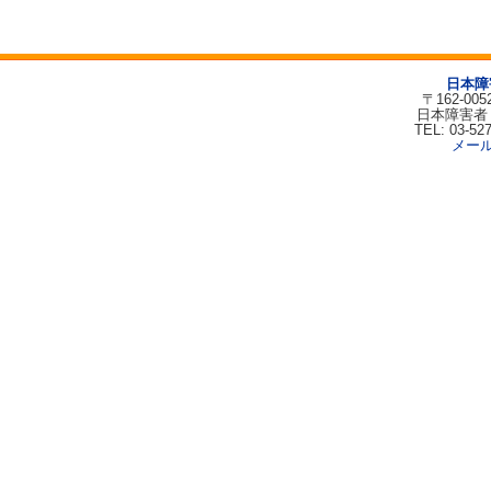
日本障
〒162-00
日本障害者
TEL: 03-52
メー