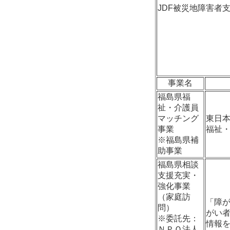
JDF被災地障害者
事業名
福島県福
祉・介護員
マッチング
東日
事業
福祉
※福島県補
助事業
福島県相談
支援充実・
強化事業
（家庭訪
「障
問）
がい
※委託先：
情報
ＮＰＯ法人