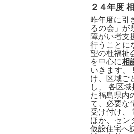
２４年度 
昨年度に引
るの会」が
障がい者支
行うことに
望の杜福祉
を中心に
相
いきます。
け、区域ご
し、 各区
た福島県内
て、必要な
受け付け、
ほか、セン
仮設住宅へ