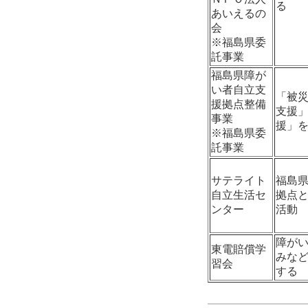
る
あいえるの
会
※福島県委
託事業
福島県障が
い者自立支
「被
援拠点整備
支援
事業
援」
※福島県委
託事業
サテライト
福島
自立生活セ
拠点
ンター
活動
障が
東電賠償学
みな
習会
する