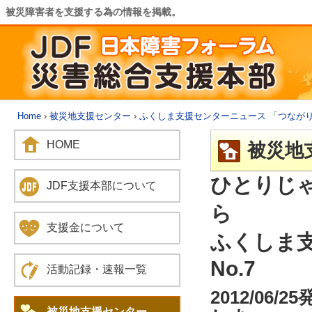
被災障害者を支援する為の情報を掲載。
Home
›
被災地支援センター
›
ふくしま支援センターニュース 「つなが
HOME
被災地
ひとりじ
JDF支援本部について
ら
支援金について
ふくしま
No.7
活動記録・速報一覧
2012/0
被災地支援センター