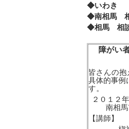
◆いわき 
◆南相馬 
◆相馬 相
障がい
皆さんの抱
具体的事例
す。
２０１２
南相馬
【講師】