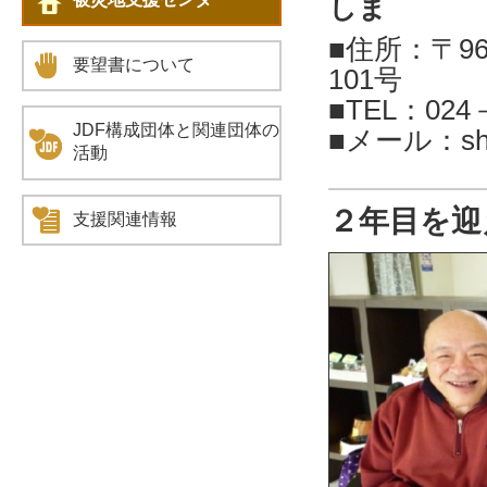
しま
■住所：〒96
要望書について
101号
■TEL：024
JDF構成団体と関連団体の
■メール：shien
活動
２年目を迎
支援関連情報