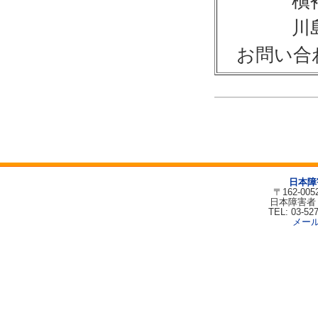
槇裕 康
川島 志
お問い合わせ 
日本障
〒162-00
日本障害者
TEL: 03-52
メー