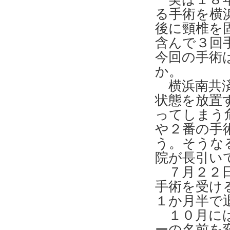
る手術を横
後に頸椎を
含んで３回
今回の手術
か。
横浜南共済
状態を放置
ってしまう
や２番の手
う。そうな
院が長引い
７月２２日
手術を受け
１か月半で
１０月には
ーの名前を