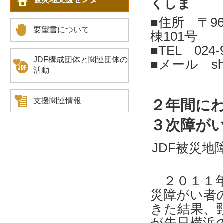
くしま
■住所 〒96
要望書について
棟101号
■TEL 024-
JDF構成団体と関連団体の
■メール shien
活動
支援関連情報
２年間に
３次障が
JDF被災
２０１１年
災障がい者
きた結果、
が先日横浜