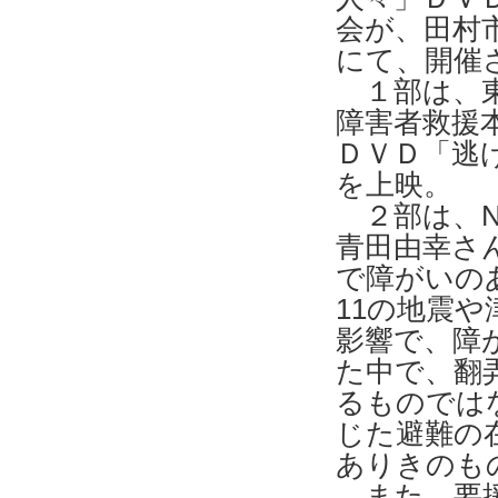
会が、田村
にて、開催
１部は、東
障害者救援
ＤＶＤ「逃
を上映。
２部は、N
青田由幸さ
で障がいの
11の地震
影響で、障
た中で、翻
るものでは
じた避難の
ありきのも
また、要援