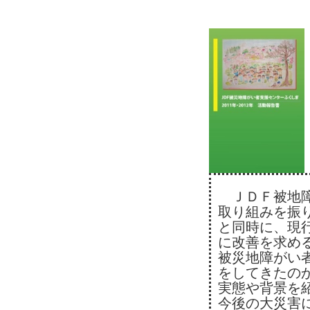
ＪＤＦ被地障
取り組みを振
と同時に、現
に改善を求め
被災地障がい
をしてきたの
実態や背景を
今後の大災害