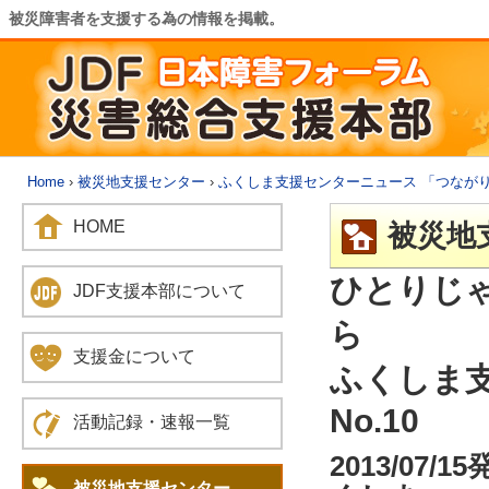
被災障害者を支援する為の情報を掲載。
Home
›
被災地支援センター
›
ふくしま支援センターニュース 「つなが
HOME
被災地
ひとりじ
JDF支援本部について
ら
支援金について
ふくしま
No.10
活動記録・速報一覧
2013/0
被災地支援センター