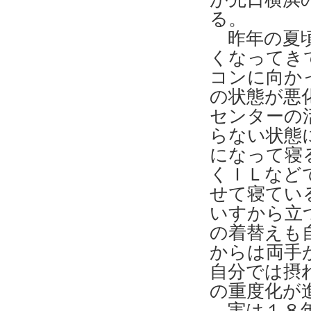
る。
昨年の夏頃
くなってき
コンに向か
の状態が悪
センターの
らない状態
になって寝
くＩＬなど
せて寝てい
いすから立
の着替えも
からは両手
自分では摂
の重度化が
実は１８年