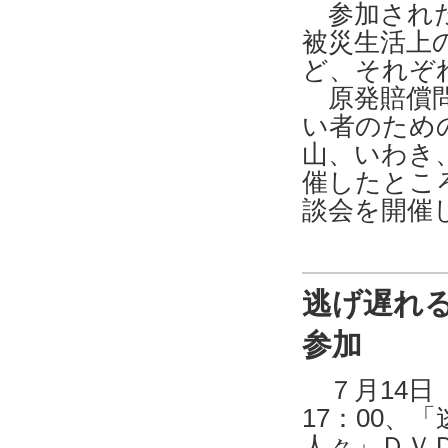
参加された
被災生活上
ど、それぞ
原発賠償問
い者のため
山、いわき
催したとこ
談会を開催
逃げ遅れ
参加
７月14日（
17：00、
人々」ＤＶ