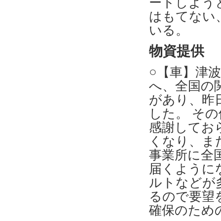
ートしよう
はもてない
いる。
物資提供
○【車】津
へ、全国の
があり、昨
した。 そ
感謝してお
くなり、ま
事業所に全
届くように
ルトなどが
るので要望
確保のため