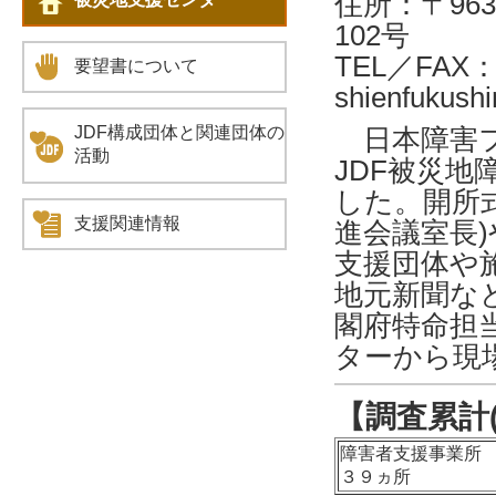
住所：〒963
102号
TEL／FAX：
要望書について
shienfukush
日本障害フ
JDF構成団体と関連団体の
活動
JDF被災
した。開所
支援関連情報
進会議室長
支援団体や
地元新聞な
閣府特命担
ターから現
【調査累計
障害者支援事業所
３９ヵ所