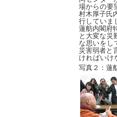
場からの要望
村木厚子氏
行していま
蓮舫内閣府
と大変な災
な思いをし
災害弱者と
ければいけ
写真２：蓮