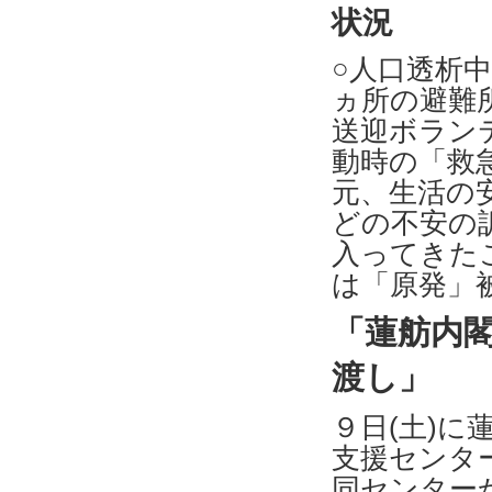
状況
○人口透析
ヵ所の避難
送迎ボラン
動時の「救
元、生活の
どの不安の
入ってきた
は「原発」
「蓮舫内
渡し」
９日(土)に
支援センタ
同センター