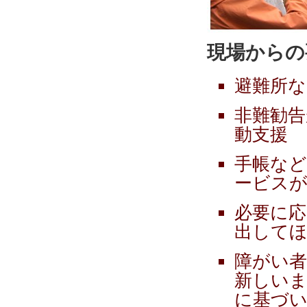
現場からの要
避難所な
非難勧告
動支援
手帳な
ービス
必要に応
出して
障がい者
新しい
に基づ