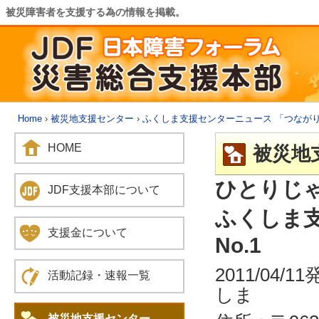
被災障害者を支援する為の情報を掲載。
Home
›
被災地支援センター
›
ふくしま支援センターニュース 「つなが
HOME
被災地
ひとりじ
JDF支援本部について
ふくしま
支援金について
No.1
2011/0
活動記録・速報一覧
しま
被災地支援センター