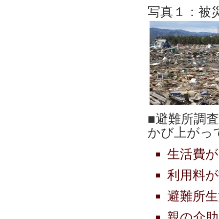
写真１：被
■避難所調査
かび上がっ
生活費が
利用料が
避難所生
親の介助