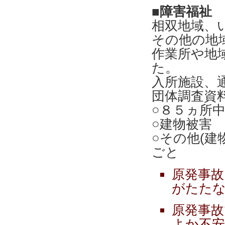
■障害福祉 事
相双地域、
その他の地
作業所や地
た。
入所施設、
団体調査資
○８５ヵ所中
○建物被害
○その他(
ごと
原発事故
がたた
原発事故
よか不安